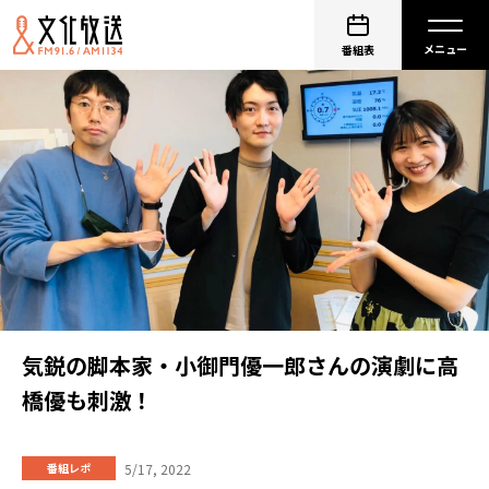
番組表
気鋭の脚本家・小御門優一郎さんの演劇に高
橋優も刺激！
5/17, 2022
番組レポ