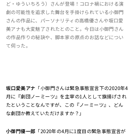
ど・ゆういちろう）さんが登場！コロナ禍における演
劇の可能性を追求した舞台を手掛けられている小御門
さんの作品に、パーソナリティの高橋優さんや坂口愛
美アナも大変魅了されたとのこと。今日は小御門さん
の作品作りの秘訣や、脚本家の原点のお話などについ
て伺った。
坂口愛美アナ
「小御門さんは緊急事態宣言下の2020年4
月に『劇団ノーミーツ』を主宰の1人として旗揚げされ
たということなんですが、この『ノーミーツ』、どん
な劇団か教えていただけますか？」
小御門優一郎
「2020年の4月に1度目の緊急事態宣言が