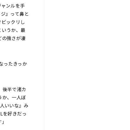
ジャンルを手
イジ』って鼻と
でビックリし
というか、最
どの強さが凄
なったきっか
、後半で渚カ
うか、一人ぼ
2人いいな』み
Lを好きだっ
す」