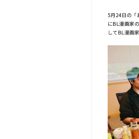
5月24日の
にBL漫画家
してBL漫画