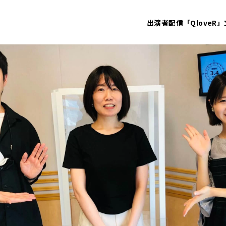
出演者
配信「QloveR」