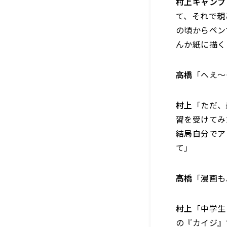
村上キャンプ
て、それで親
の頃からペン
んか紙に描く
高橋
「へえ～
村上
「ただ、
習を受けてみ
結局自分でア
て」
高橋
「漫画も
村上
「中学生
の『カイジ』