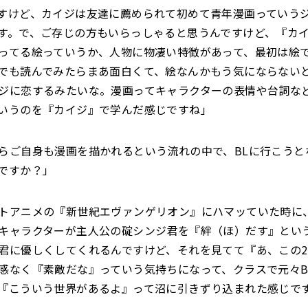
すけど、カイジは友達に薦められて初めて青年漫画っていう
す。で、ご存じの方もいらっしゃると思うんですけど、『カ
ってる絵っていうか、人物に物凄い特徴があって、最初は絵
でも読んでみたらまあ面白くて、絵なんかもう気にならない
ジに恋するみたいな。漫画ってキャラクターの表情や台詞な
いうのを『カイジ』で学んだ感じですね」
らご自身も漫画を描かれるという流れの中で、BLに行こうと
ですか？」
トアニメの『新世紀エヴァンゲリオン』にハマッていた時に
キャラクターが主人公の碇シンジ君を『絆（ほ）だす』とい
君に優しくしてくれるんですけど、それを見てて『あ、この
感なく『素敵だな』っていう気持ちになって、クラスで元々B
『こういう世界があるよ』って沼に引きずり込まれた感じで