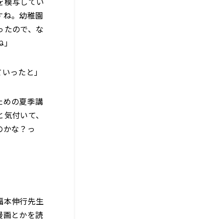
を模写してい
すね。幼稚園
ったので、な
ね」
ていったと」
ための夏季講
と気付いて、
のかな？っ
福本伸行先生
漫画とかを読