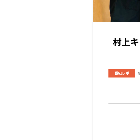
村上キ
番組レポ
5