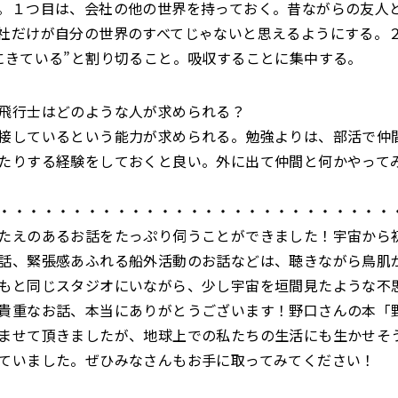
。１つ目は、会社の他の世界を持っておく。昔ながらの友人
社だけが自分の世界のすべてじゃないと思えるようにする。
にきている”と割り切ること。吸収することに集中する。
飛行士はどのような人が求められる？
接しているという能力が求められる。勉強よりは、部活で仲
たりする経験をしておくと良い。外に出て仲間と何かやって
・・・・・・・・・・・・・・・・・・・・・・・・・・・
たえのあるお話をたっぷり伺うことができました！宇宙から
話、緊張感あふれる船外活動のお話などは、聴きながら鳥肌
もと同じスタジオにいながら、少し宇宙を垣間見たような不
貴重なお話、本当にありがとうございます！野口さんの本「
ませて頂きましたが、地球上での私たちの生活にも生かせそ
ていました。ぜひみなさんもお手に取ってみてください！