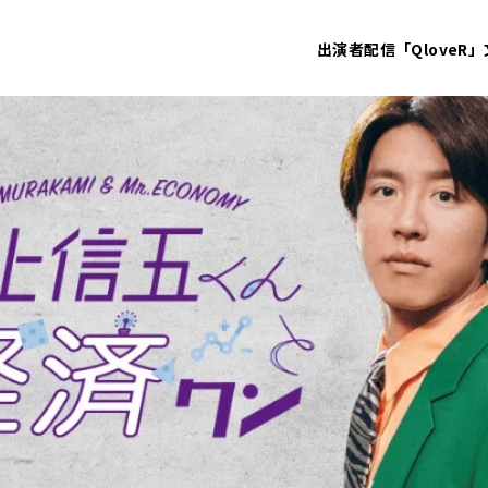
出演者
配信「QloveR」