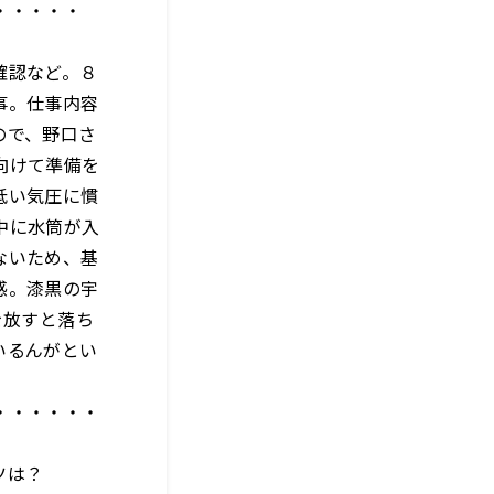
・・・・・
確認など。８
事。仕事内容
ので、野口さ
向けて準備を
低い気圧に慣
中に水筒が入
ないため、基
感。漆黒の宇
を放すと落ち
いるんがとい
・・・・・・
ツは？