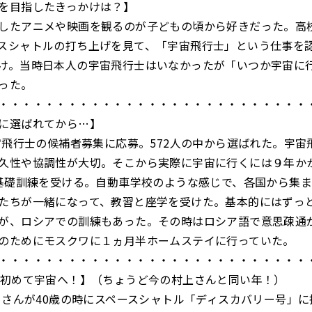
を目指したきっかけは？】
したアニメや映画を観るのが子どもの頃から好きだった。高
スシャトルの打ち上げを見て、「宇宙飛行士」という仕事を
け。当時日本人の宇宙飛行士はいなかったが「いつか宇宙に
った。
・・・・・・・・・・・・・・・・・・・・・・・・・・・
に選ばれてから…】
宇宙飛行士の候補者募集に応募。572人の中から選ばれた。宇宙
久性や協調性が大切。そこから実際に宇宙に行くには９年か
の基礎訓練を受ける。自動車学校のような感じで、各国から集
たちが一緒になって、教習と座学を受けた。基本的にはずっ
が、ロシアでの訓練もあった。その時はロシア語で意思疎通
のためにモスクワに１ヵ月半ホームステイに行っていた。
・・・・・・・・・・・・・・・・・・・・・・・・・・・
に初めて宇宙へ！】（ちょうど今の村上さんと同い年！）
野口さんが40歳の時にスペースシャトル「ディスカバリー号」