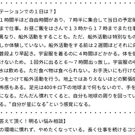
・・・・・・・・・・・・・・・・・・・・・・・・・・・
テーションでの１日は？】
１時間半ほど自由時間があり、７時半に集合して当日の予定
まで仕事。お昼ご飯をはさんで１３時から１７時までまた仕
異なり、船外活動をすることも。ただ、船外活動は特別なも
しか体験していない。船外活動をする前は２週間ほどそれに
普段より早起き。宇宙服を着るのに４時間ほどかかる。体を
けないため。１回外に出ると６～７時間出っ放し。宇宙服の
水は飲める。ただ食べ物は食べられない。お手洗いにも行け
つをつけて船外活動を行う。地上ではありえないほどの緊張
怖感もある。足元は400キロ下の地球まで何もないので、手
になる。だんだん慣れてくると、自分も地球の周りを回って
る。“自分が星になる”という感覚になる。
・・・・・・・・・・・・・・・・・・・・・・・・・・・
答えて頂く！明るい悩み相談】
の環境に慣れず、やめたくなっている。長く仕事を続けるコ