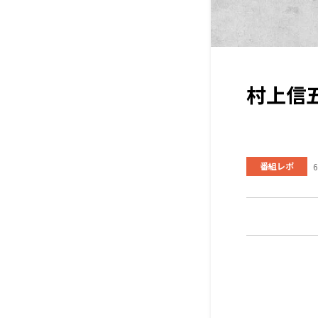
村上信
番組レポ
6