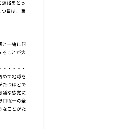
と連絡をとっ
２つ目は、職
間と一緒に何
みることが大
・・・・・・
初めて地球を
がたつほどで
思議な感覚に
野口聡一の全
うなことがた