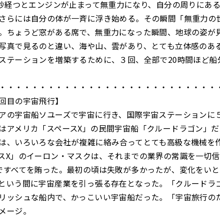
0秒経つとエンジンが止まって無重力になり、自分の周りにあ
さらには自分の体が一斉に浮き始める。その瞬間「無重力の
。ちょうど窓がある席で、無重力になった瞬間、地球の姿が
写真で見るのと違い、海や山、雲があり、とても立体感のあ
ステーションを増築するために、３回、全部で20時間ほど船
・・・・・・・・・・・・・・・・・・・・・・・・・・・
回目の宇宙飛行】
アの宇宙船ソユーズで宇宙に行き、国際宇宙ステーションに
はアメリカ「スペースX」の民間宇宙船「クルードラゴン」
は、いろいろな会社が複雑に絡み合ってとても高級な機械を
スX」のイーロン・マスクは、それまでの業界の常識を一切
ですべてを賄った。最初の頃は失敗が多かったが、変化をい
という間に宇宙産業を引っ張る存在となった。「クルードラ
リッシュな船内で、かっこいい宇宙船だった。「宇宙旅行の
メージ。