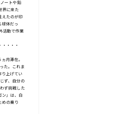
るノートや鉛
世界に来た
見えたのが印
る球体だっ
外活動で作業
・・・・・
５ヵ月滞在。
だった。これま
作り上げてい
信じず、自分の
とわず挑戦した
ゴン」は、白
ための乗り