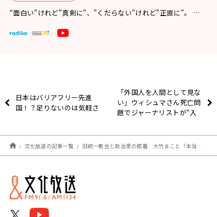
“面白い”けれど”真剣に”、”くだらない”けれど”正直に”。 …
「外国人を人間として見な
日本はバリアフリー先進
い」ウィシュマさん死亡問
国！？足りないのは気軽さ
題でジャーナリストが“入
管”の闇を掘り下げる
文化放送の記事一覧
旧統一教会と政治家の癒着 大竹まこと「本当にあったのかどうか、ちゃんと詳らかにしてほしいよね」