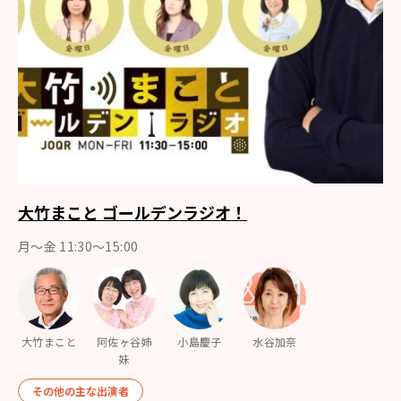
大竹まこと ゴールデンラジオ！
月〜金 11:30～15:00
大竹まこと
阿佐ヶ谷姉
小島慶子
水谷加奈
妹
その他の主な出演者