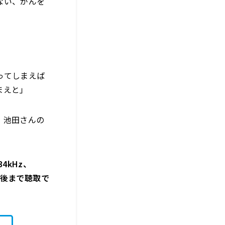
ない、がんを
ってしまえば
まえと」
、池田さんの
4kHz、
週間後まで聴取で