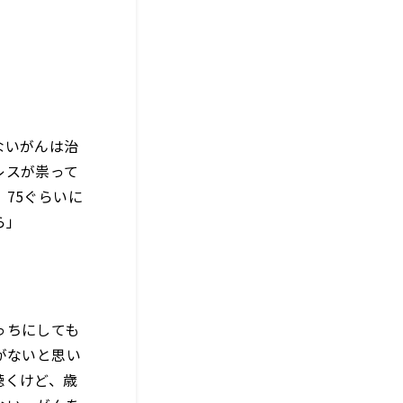
ないがんは治
レスが祟って
75ぐらいに
ら」
っちにしても
がないと思い
聴くけど、歳