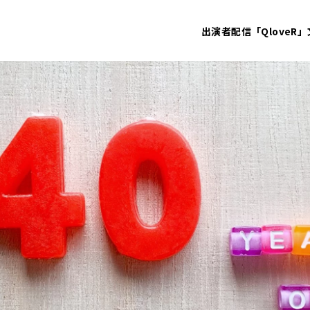
出演者
配信「QloveR」