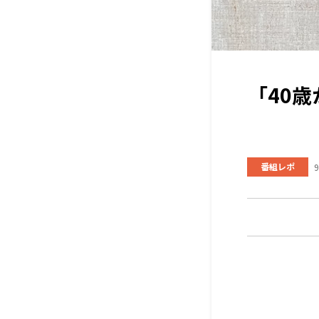
「40
番組レポ
9