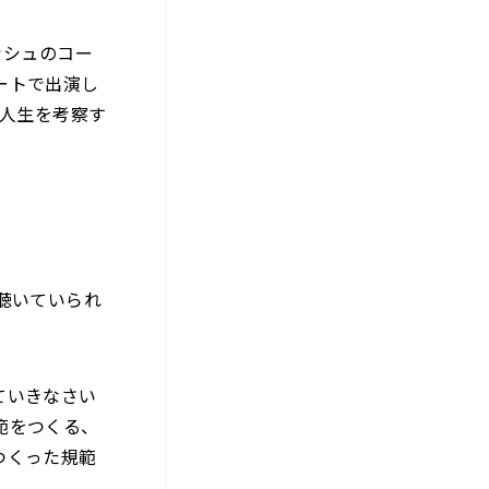
ッシュのコー
ートで出演し
に人生を考察す
聴いていられ
ていきなさい
範をつくる、
つくった規範