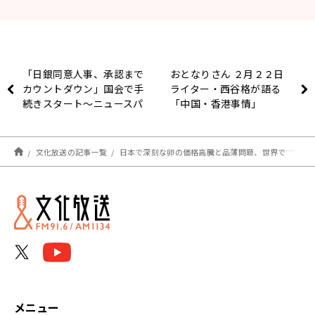
「日銀同意人事、承認まで
おとなりさん ２月２２日
カウントダウン」国会で手
ライター・西谷格が語る
続きスタート～ニュースパ
「中国・香港事情」
レード 山本香記者取材後
記
文化放送の記事一覧
日本で深刻な卵の価格高騰と品薄問題、世界では食糧危機の火種が！
メニュー