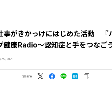
仕事がきかっけにはじめた活動 『
グ健康Radio～認知症と手をつなごう
/25, 2023
Share