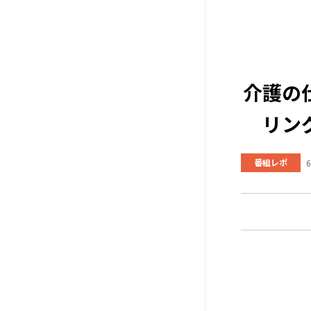
介護の
リン
番組レポ
6