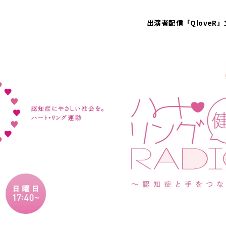
出演者
配信「QloveR」