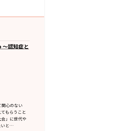
o ～認知症と
て関心のない
えてもらうこと
社会」に世代や
たいと…