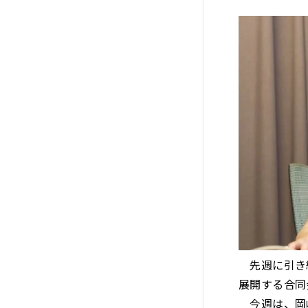
先週に引き続
展開する合同
今週は、岡﨑