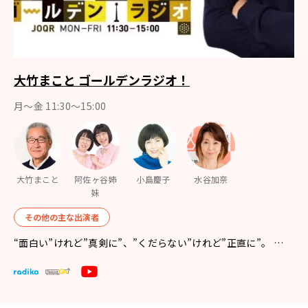
大竹まこと ゴールデンラジオ！
月〜金 11:30～15:00
大竹まこと
阿佐ヶ谷姉
小島慶子
水谷加奈
妹
その他の主な出演者
“面白い”けれど”真剣に”、”くだらない”けれど”正直に”。 …