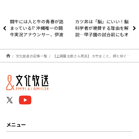
闘牛には人と牛の青春が詰
カツ丼は「脳」にいい！脳
まっている!? 沖縄唯一の闘
科学者が絶賛する理由を解
牛実況アナウンサー、伊波
説…甲子園の試合前にもオ
大志が語る！
ススメの勝負飯だった
文化放送の記事一覧
【上岡龍太郎さん死去】 大竹まこと、師と仰ぐ上岡龍太郎さんとの思い出を語る。「私にとっては大阪では上岡さん、とってもお世話になりました。」
メニュー