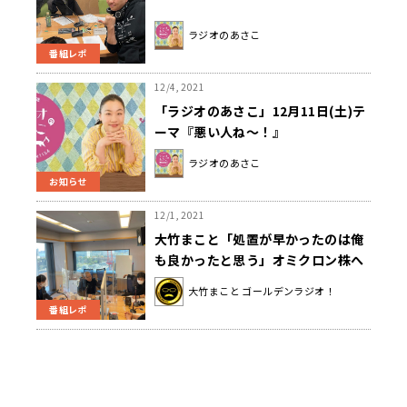
ラジオのあさこ
番組レポ
12/4, 2021
「ラジオのあさこ」12月11日(土)テ
ーマ『悪い人ね～！』
ラジオのあさこ
お知らせ
12/1, 2021
大竹まこと「処置が早かったのは俺
も良かったと思う」オミクロン株へ
の水際対策を評価！〜12月1日「大
大竹まこと ゴールデンラジオ！
竹まこと ゴールデンラジオ」
番組レポ