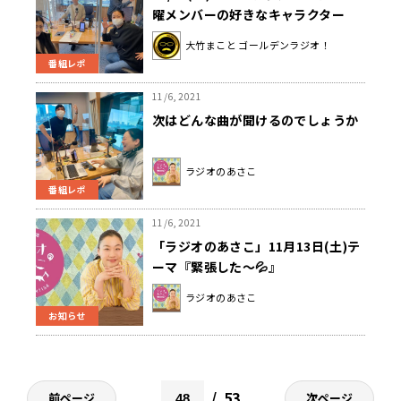
曜メンバーの好きなキャラクター
は？
大竹まこと ゴールデンラジオ！
番組レポ
11/6, 2021
次はどんな曲が聞けるのでしょうか
ラジオのあさこ
番組レポ
11/6, 2021
「ラジオのあさこ」11月13日(土)テ
ーマ『緊張した～💦』
ラジオのあさこ
お知らせ
53
前ページ
次ページ