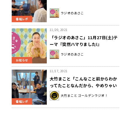
ラジオのあさこ
番組レポ
11/20, 2021
「ラジオのあさこ」11月27日(土)テ
ーマ『突然ハマりました❕』
ラジオのあさこ
お知らせ
11/17, 2021
大竹まこと「こんなこと前からわか
ってたことなんだから、やめりゃい
いのに」文書通信交通滞在費問題に
大竹まこと ゴールデンラジオ！
嘆き〜11月17日「大竹まこと ゴー
番組レポ
ルデンラジオ」