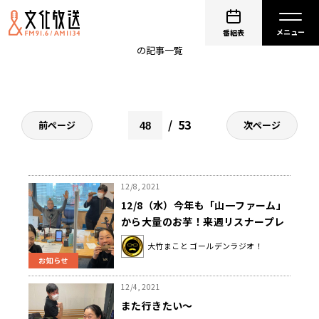
いとうあさこ
番組表
の記事一覧
53
前ページ
次ページ
12/8, 2021
12/8（水）今年も「山一ファーム」
から大量のお芋！来週リスナープレ
ゼント！
大竹まこと ゴールデンラジオ！
お知らせ
12/4, 2021
また行きたい～