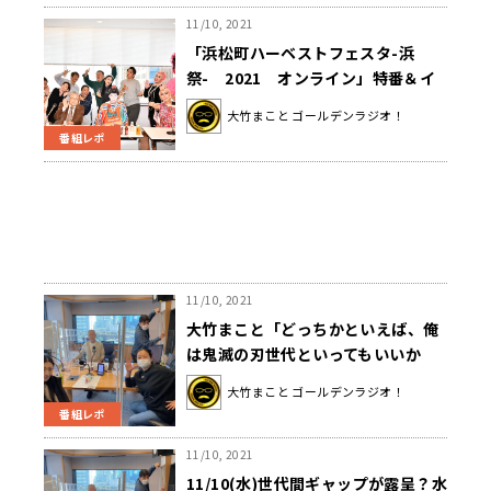
11/10, 2021
「浜松町ハーベストフェスタ-浜
祭- 2021 オンライン」特番＆イ
ベントのレポート大公開！
大竹まこと ゴールデンラジオ！
番組レポ
11/10, 2021
大竹まこと「どっちかといえば、俺
は鬼滅の刃世代といってもいいか
な」世代ごとのキャラクターを発
大竹まこと ゴールデンラジオ！
表！〜11月10日「大竹まこと ゴー
番組レポ
ルデンラジオ」
11/10, 2021
11/10(水)世代間ギャップが露呈？水