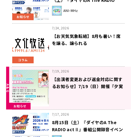
（土）『ダイヤのA The RADIO
actⅡ』番組公開録音イベント
ANI-MHz
お知らせ
7/24, 2026
【お天気気象転結】8月も暑い！席
を譲る、譲られる
コラム
7/19, 2026
【出演者変更および返金対応に関す
るお知らせ】7/19（日）開催『夕実
＆梨沙のラフストーリーは突然に』
番組イベント
お知らせ
7/17, 2026
8月15日（土）『ダイヤのA The
RADIO actⅡ』番組公開録音イベン
トの開催が決定！