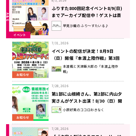
8/3, 2026
ふりすた800回記念イベント8/9(日)
までアーカイブ配信中！ゲストは斎
藤千和さん、東山奈央さん【早見沙
早見沙織の ふり～すたいる♪
織のふり～すたいる♪】
イベント
7/31, 2026
イベントの配信が決定！8月9日
（日）開催『本渡上陸作戦』第3回
番組ファンミーティング
本渡楓と天津飯大郎の「本渡上陸作
戦」
お知らせ
7/28, 2026
第1部に山根綺さん、第2部に内山夕
実さんがゲスト出演！8/30（日）開
催『小原好美のココロおきなく』番
小原好美のココロおきなく
組イベント
お知らせ
7/28, 2026