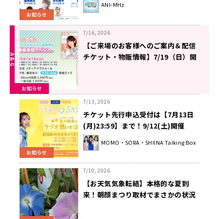
ANI-MHz
お知らせ
7/16, 2026
【ご来場のお客様へのご案内＆配信
チケット・物販情報】7/19（日）開
催『夕実＆梨沙のラフストーリーは
突然に』番組イベント
お知らせ
7/13, 2026
チケット先行申込受付は【7月13日
(月)23:59】まで！9/12(土)開催
『MOMO・SORA・SHIINA Talking
MOMO・SORA・SHIINA Talking Box
Stage #3～夏川椎菜のラジオ聞いて
お知らせ
ほしーな～』
7/10, 2026
【お天気気象転結】本格的な夏到
来！朝顔まつり取材でまさかの状況
にガクゼン…