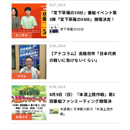
6/27, 2026
『宮下草薙の30分』番組イベント第
3弾「宮下草薙の56分」開催決定！
宮下草薙の30分
エンタメ
6/26, 2026
【アナコラム】高橋将市「日本代表
の戦いに負けないくらい」
コラム
6/26, 2026
8月9日（日）『本渡上陸作戦』第3
回番組ファンミーティング開催決
定！＆チケット抽選申込受付中！
本渡楓と天津飯大郎の「本渡上陸作
戦」
【本渡楓と天津飯大郎の「本渡上陸
お知らせ
作戦」】