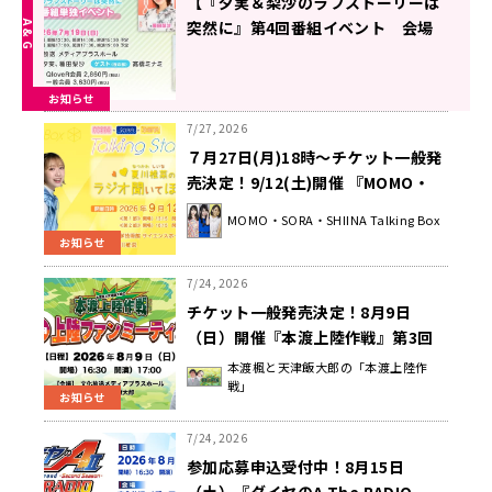
【『夕実＆梨沙のラフストーリーは
突然に』第4回番組イベント 会場
チケット払戻しのご案内】
お知らせ
7/27, 2026
７月27日(月)18時～チケット一般発
売決定！9/12(土)開催 『MOMO・
SORA・SHIINA Talking Stage #3
MOMO・SORA・SHIINA Talking Box
～夏川椎菜のラジオ聞いてほしーな
お知らせ
～』
7/24, 2026
チケット一般発売決定！8月9日
（日）開催『本渡上陸作戦』第3回
番組ファンミーティング
本渡楓と天津飯大郎の「本渡上陸作
戦」
お知らせ
7/24, 2026
参加応募申込受付中！8月15日