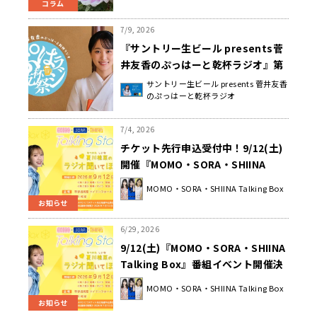
コラム
7/9, 2026
『サントリー生ビール presents菅
井友香のぷっはーと乾杯ラジオ』第
2回リスナーミーティング（ぷはラジ
サントリー生ビール presents 菅井友香
のぷっはーと乾杯ラジオ
乾杯祭）開催決定！ ゲスト・元櫻坂
46 武元唯衣を迎えて 2026年9月
23日（水・祝） 竹芝・ニューピアホ
7/4, 2026
ール
チケット先行申込受付中！9/12(土)
開催『MOMO・SORA・SHIINA
Talking Box』番組イベント
MOMO・SORA・SHIINA Talking Box
お知らせ
6/29, 2026
9/12(土)『MOMO・SORA・SHIINA
Talking Box』番組イベント開催決
定！ 第3弾は夏川椎菜さんが担当＆
MOMO・SORA・SHIINA Talking Box
チケット先行申込受付中！
お知らせ