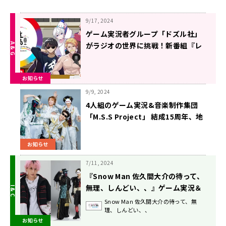
9/17, 2024
ゲーム実況者グループ「ドズル社」
がラジオの世界に挑戦！新番組『レ
コメン！G ドズル社放送局』
10/3（木）スタート、「QloveR」
お知らせ
では会員限定コンテンツも
9/9, 2024
4人組のゲーム実況&音楽制作集団
「M.S.S Project」 結成15周年、地
上波で初の冠ラジオ番組決定！
10/3（木）スタート、「QloveR」
お知らせ
でのオリジナルコンテンツ展開も
7/11, 2024
『Snow Man 佐久間大介の待って、
無理、しんどい、、』ゲーム実況＆
音楽制作集団「M.S.S Project」か
Snow Man 佐久間大介の待って、無
理、しんどい、、
らあろまほっと、eoheohがゲスト
お知らせ
で登場！