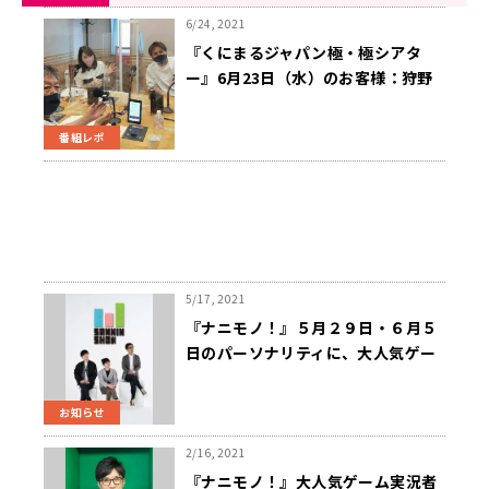
6/24, 2021
『くにまるジャパン極・極シアタ
ー』6月23日（水）のお客様：狩野
英孝さん
番組レポ
5/17, 2021
『ナニモノ！』５月２９日・６月５
日のパーソナリティに、大人気ゲー
ム実況グループ 『三人称』
お知らせ
2/16, 2021
『ナニモノ！』大人気ゲーム実況者