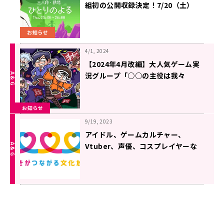
組初の公開収録決定！7/20（土）
代々木・山野ホール 「QloveR」
会員先行チケットも受付スタート
お知らせ
4/1, 2024
【2024年4月改編】大人気ゲーム実
況グループ「○○の主役は我々
だ！」が地上波ラジオに堂々登場！
『我々だ！の侵夜ラジオ』4月2日
お知らせ
（火）スタート
9/19, 2023
アイドル、ゲームカルチャー、
Vtuber、声優、コスプレイヤーな
ど 「好き」が満載の新番組！
10/2（月）から続々スタート