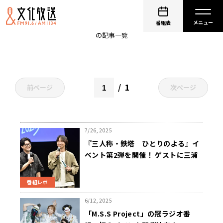
ゲーム実況
番組表
の記事一覧
1
前ページ
次ページ
7/26, 2025
『三人称・鉄塔 ひとりのよる』イ
ベント第2弾を開催！ ゲストに三浦
大知、ドズル、ぼんじゅうるを迎
え、熱いゲームトークを披露
番組レポ
6/12, 2025
「M.S.S Project」の冠ラジオ番