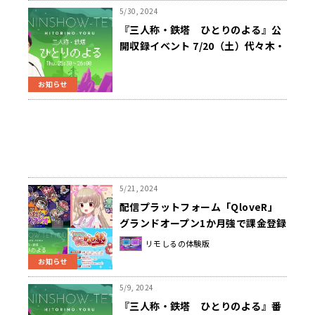
5/30, 2024
『三人称・鉄塔 ひとりのよる』公
開収録イベント 7/20（土）代々木・
山野ホールで開催 サカナクショ
ン・山口一郎のゲスト出演決定！
お知らせ
5/21, 2024
配信プラットフォーム「QloveR」
グランドオープン1か月強で課金登録
者2万人突破！「〇〇の主役は我々
リモしるの体験版
だ！」「名取さな」「三人称・鉄
お知らせ
塔」「赤見かるび」「武田鉄矢」な
ど、有料チャンネルを展開中
5/9, 2024
『三人称・鉄塔 ひとりのよる』番