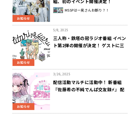
組、初のイベント開催決定！
「MSSPは一見さんお断り？！～終
MSSPは一見さんお断り？！
わらない夏休み～」
お知らせ
5/8, 2025
三人称・鉄塔の冠ラジオ番組 イベン
ト第2弾の開催が決定！ ゲストに三
浦大知、ドズル＆ぼんじゅうる（ド
ズル社）が出演
お知らせ
3/26, 2025
配信活動マルチに活動中！ 新番組
『佐藤希の不純でんぱ交友録⚡』 配
信PF「QloveR」で4/2（水） 午後8
時よりスタート
お知らせ