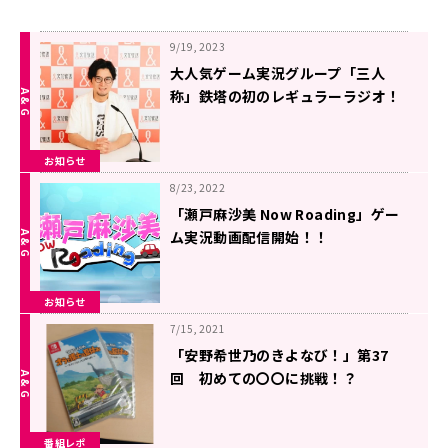
9/19, 2023
大人気ゲーム実況グループ「三人
称」鉄塔の初のレギュラーラジオ！
新番組『三人称・鉄塔 ひとりのよ
る』10/5（木）25時30分スタート
お知らせ
8/23, 2022
「瀬戸麻沙美 Now Roading」ゲー
ム実況動画配信開始！！
お知らせ
7/15, 2021
「安野希世乃のきよなび！」第37
回 初めての〇〇に挑戦！？
番組レポ