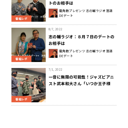
トのお相手は
龍角散プレゼンツ 志の輔ラジオ 落語
DEデート
番組レポ
8/7, 2022
志の輔ラジオ：８月７日のデートの
お相手は
龍角散プレゼンツ 志の輔ラジオ 落語
DEデート
番組レポ
7/1, 2022
一音に無限の可能性！ジャズピアニ
スト武本和大さん「いつか王子様
が」を即興アレンジ！
番組レポ