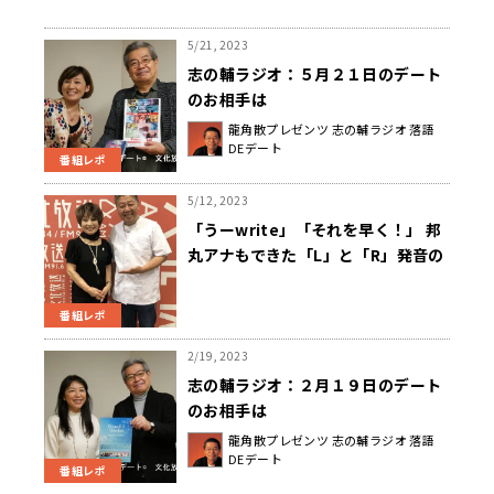
5/21, 2023
志の輔ラジオ：５月２１日のデート
のお相手は
龍角散プレゼンツ 志の輔ラジオ 落語
DEデート
番組レポ
5/12, 2023
「うーwrite」「それを早く！」 邦
丸アナもできた「L」と「R」発音の
コツとは？英語の超ベテラン先生が
教えるワンポイント講座
番組レポ
2/19, 2023
志の輔ラジオ：２月１９日のデート
のお相手は
龍角散プレゼンツ 志の輔ラジオ 落語
DEデート
番組レポ