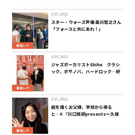
5/27, 2022
スター・ウォーズ声優 森川智之さん
「フォースと共にあれ！」
番組レポ
5/10, 2022
ジャズボーカリストShiho クラシ
ック、ボサノバ、ハードロック…紆
余曲折の音楽人生
番組レポ
2/27, 2022
絵を描くお父様、学校から帰る
と…!! 『川口技研presents～久保
純子 My Sweet Home』
番組レポ