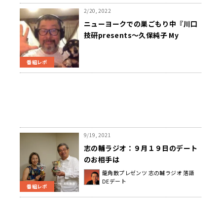
2/20, 2022
ニューヨークでの巣ごもり中『川口
技研presents～久保純子 My
Sweet Home』
番組レポ
9/19, 2021
志の輔ラジオ：９月１９日のデート
のお相手は
龍角散プレゼンツ 志の輔ラジオ 落語
DEデート
番組レポ