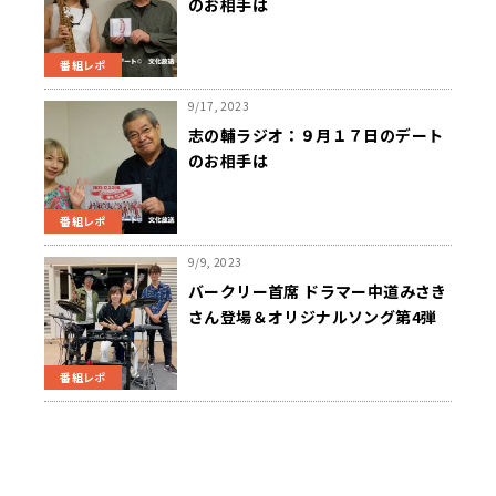
のお相手は
番組レポ
9/17, 2023
志の輔ラジオ：９月１７日のデート
のお相手は
番組レポ
9/9, 2023
バークリー首席 ドラマー中道みさき
さん登場＆オリジナルソング第4弾
も決定！
番組レポ