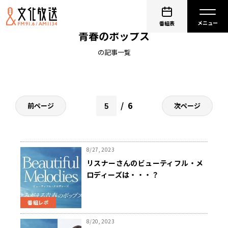
ビューティフル・メロディーズ～よみがえる
番組表
青春のポップス
の記事一覧
6
前ページ
次ページ
8/27, 2023
リスナーさんのビューティフル・メ
ロディーズは・・・？
番組レポ
8/20, 2023