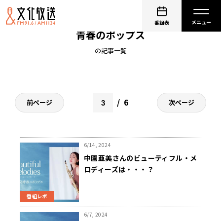
ビューティフル・メロディーズ～よみがえる
番組表
青春のポップス
の記事一覧
6
前ページ
次ページ
6/14, 2024
中園亜美さんのビューティフル・メ
ロディーズは・・・？
番組レポ
6/7, 2024