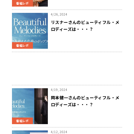
のラスベガス公演の思い出にも感
番組レポ
涙 ～5/3放送『ビューティフル・メ
ロディーズ スペシャル』にて
4/26, 2024
リスナーさんのビューティフル・メ
ロディーズは・・・？
番組レポ
4/19, 2024
岡本健一さんのビューティフル・メ
ロディーズは・・・？
番組レポ
4/12, 2024