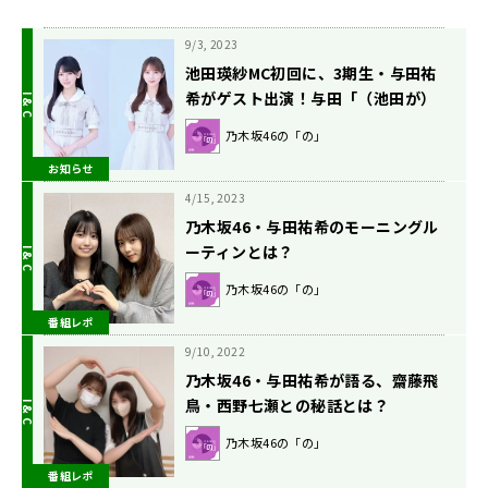
9/3, 2023
池田瑛紗MC初回に、3期生・与田祐
希がゲスト出演！与田「（池田が）
センターの曲『心にもないこと』、
乃木坂46の「の」
かわいい。めちゃ見ちゃう」『乃木
お知らせ
坂46の「の」』9/3（日）放送
4/15, 2023
乃木坂46・与田祐希のモーニングル
ーティンとは？
乃木坂46の「の」
番組レポ
9/10, 2022
乃木坂46・与田祐希が語る、齋藤飛
鳥・西野七瀬との秘話とは？
乃木坂46の「の」
番組レポ