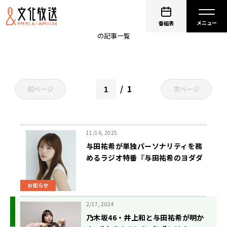
与田祐希
番組表
の記事一覧
1
前ページ
次ページ
11/16, 2025
与田祐希が単独パーソナリティを務
めるラジオ特番『与田祐希のヨダダ
ヨ』が放送決定！
お知らせ
2/17, 2024
乃木坂46・井上和と与田祐希が明か