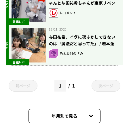
ゃんと与田祐希ちゃんが東京リベン
ジャーズマイキーに！?
レコメン！
番組レポ
12/21, 2020
与田祐希、イヴに夜ふかしできない
のは「魔法だと思ってた」 / 岩本蓮
加が長く使っているものは阪口珠美
乃木坂46の「の」
からもらったポーチ『乃木坂46の
番組レポ
「の」』
1
前ページ
次ページ
年月別で見る