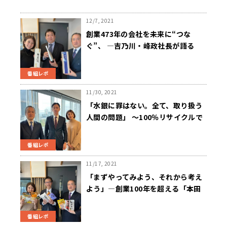
12/7, 2021
創業473年の会社を未来に“つな
ぐ”、 —吉乃川・峰政社長が語る
「満足の酒」と「感動の酒」
番組レポ
11/30, 2021
「水銀に罪はない。全て、取り扱う
人間の問題」 ～100％リサイクルで
環境に貢献するオンリーワン企業
番組レポ
11/17, 2021
「まずやってみよう、それから考え
よう」—創業100年を超える「本田
屋」の強みは変化への柔軟性
番組レポ