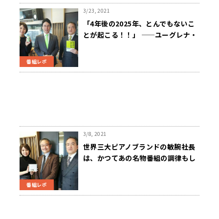
3/23, 2021
「4年後の2025年、とんでもないこ
とが起こる！！」 ——ユーグレナ・
出雲社長の「予言」とは？
番組レポ
3/8, 2021
世界三大ピアノブランドの敏腕社長
は、かつてあの名物番組の調律もし
ていた！！
番組レポ