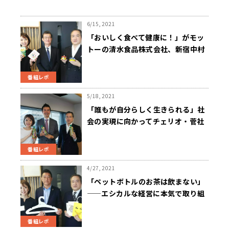
6/15, 2021
「おいしく食べて健康に！」がモッ
トーの清水食品株式会社、新宿中村
屋とのコラボ商品「サバカリー」
は“感動と驚き”の自信作！
番組レポ
5/18, 2021
「誰もが自分らしく生きられる」社
会の実現に向かってチェリオ・菅社
長が放つメッセージ —“飲んでチェ
ンジ”！
番組レポ
4/27, 2021
「ペットボトルのお茶は飲まない」
——エシカルな経営に本気で取り組
む山櫻・市瀬社長の「有言実行」
番組レポ