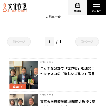
孫子であきない話
番組表
の記事一覧
1
前ページ
次ページ
3/14, 2022
ニッチな分野で「世界初」を連発！
～キャスコの「楽しいゴルフ」宣言
番組レポ
2/25, 2022
東京大学経済学部 柳川範之教授：孫