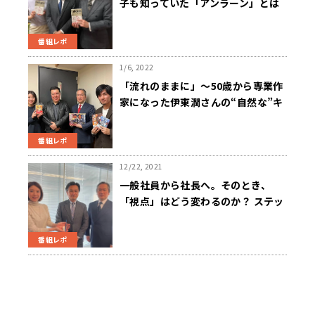
子も知っていた「アンラーン」とは
番組レポ
1/6, 2022
「流れのままに」～50歳から専業作
家になった伊東潤さんの“自然な”キ
ャリアチェンジ
番組レポ
12/22, 2021
一般社員から社長へ。そのとき、
「視点」はどう変わるのか？ ステッ
ドラー日本代表・遠井孝夫氏
番組レポ