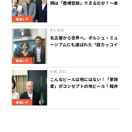
柄は「商標登録」できるのか？～楽
しく知財を学ぼう！
番組レポ
8/3, 2021
名古屋から世界へ。ポルシェ・ミュ
ージアムにも選ばれた「超カッコイ
イ！」スタッキングチェアを開発し
た「AICHI（愛知）」のユニークな
番組レポ
戦い方とは？
6/30, 2021
こんなビールは他にはない！「家族
愛」がコンセプトの地ビール！軽井
沢ブルワリー・和田泰治会長
番組レポ