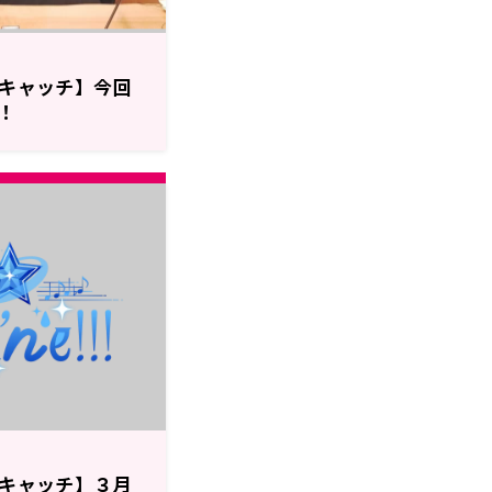
!のザキャッチ】今回
！
!のザキャッチ】３月