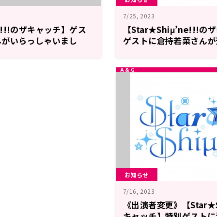
7/25, 2023
’ne!!!のザキャッチ】ゲス
【Star★Shiμ’ne!!
んがいらっしゃいまし
ゲストに倉持若菜さんが
日のメールテーマ
お知らせ
7/16, 2023
《出演者変更》【Star★Sh
キャッチ】特別ゲストに