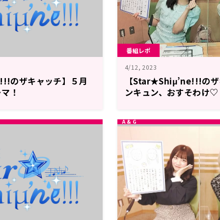
番組レポ
4/12, 2023
’ne!!!のザキャッチ】５月
【Star★Shiμ’ne!!
ーマ！
ンキュン、おすそわけ♡