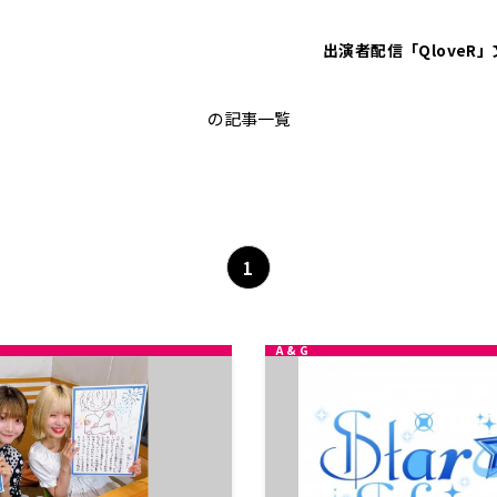
出演者
配信「QloveR」
橘すず
の記事一覧
1