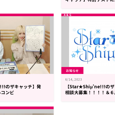
登場！ ７月１９日のメ
お知らせ
6/14, 2023
ne!!!のザキャッチ】発
【Star★Shiμ’ne!!
いコンビ
相談大募集！！！！＆６
ルテーマ