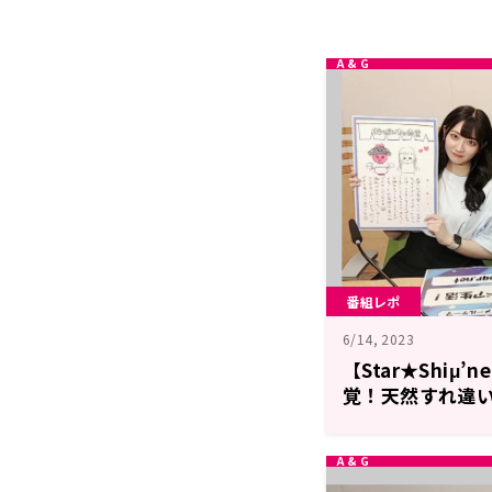
番組レポ
6/14, 2023
【Star★Shiμ’
覚！天然すれ違