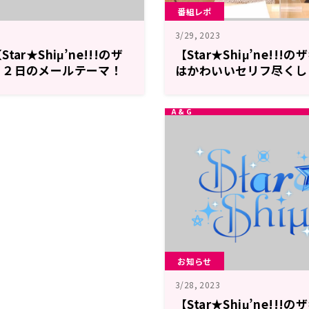
番組レポ
3/29, 2023
ar★Shiμ’ne!!!のザ
【Star★Shiμ’ne!!
１２日のメールテーマ！
はかわいいセリフ尽くし
お知らせ
3/28, 2023
【Star★Shiμ’ne!!