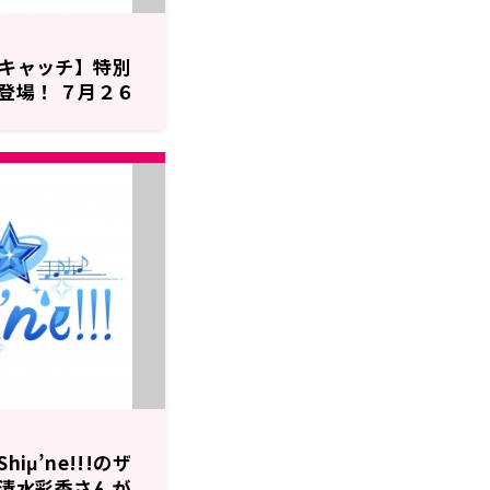
!のザキャッチ】特別
登場！ ７月２６
iμ’ne!!!のザ
清水彩香さんが