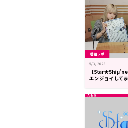
番組レポ
5/3, 2023
【Star★Shiμ
エンジョイして