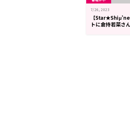
7/26, 2023
【Star★Shiμ
トに倉持若菜さ
た！