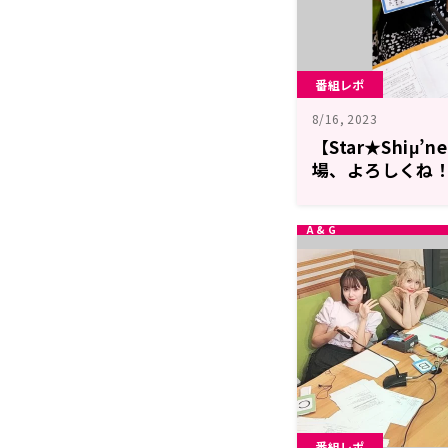
番組レポ
8/16, 2023
【Star★Shiμ
場、よろしくね
番組レポ