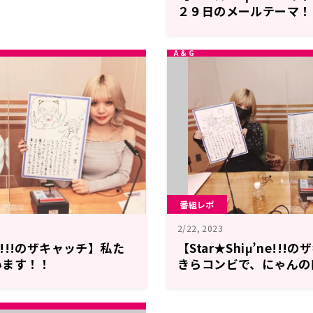
２９日のメールテーマ！
番組レポ
2/22, 2023
’ne!!!のザキャッチ】私た
【Star★Shiμ’ne!!
います！！
きらコンビで、にゃんの