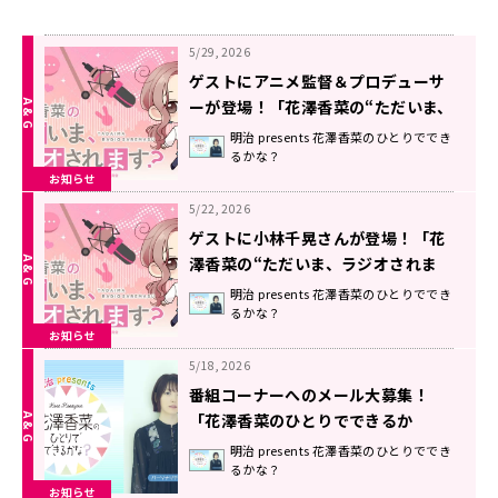
5/29, 2026
ゲストにアニメ監督＆プロデューサ
ーが登場！「花澤香菜の“ただいま、
ラジオされます？”」第16回配信
明治 presents 花澤香菜のひとりででき
るかな？
中！
お知らせ
5/22, 2026
ゲストに小林千晃さんが登場！「花
澤香菜の“ただいま、ラジオされま
す？”」第15回が配信中！
明治 presents 花澤香菜のひとりででき
るかな？
お知らせ
5/18, 2026
番組コーナーへのメール大募集！
「花澤香菜のひとりでできるか
な？」
明治 presents 花澤香菜のひとりででき
るかな？
お知らせ