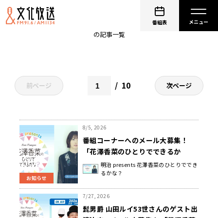
花澤香菜のひとりでできるかな？
番組表
の記事一覧
10
前ページ
次ページ
8/5, 2026
番組コーナーへのメール大募集！
「花澤香菜のひとりでできるか
な？」
明治 presents 花澤香菜のひとりででき
るかな？
お知らせ
7/27, 2026
髭男爵 山田ルイ53世さんのゲスト出