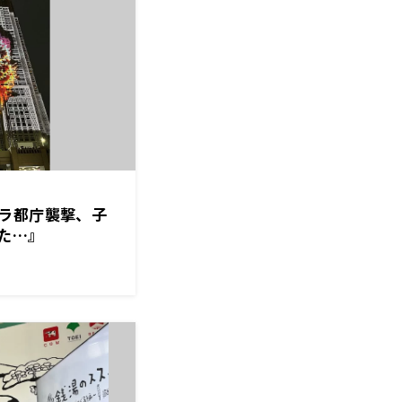
ラ都庁襲撃、子
た…』