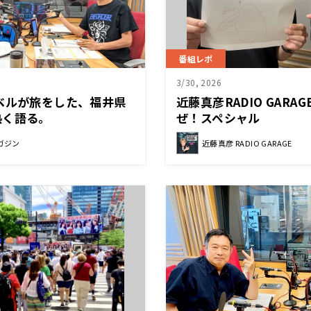
番組レポ
3/30, 2026
ベルが旅をした、福井県
近藤真彦RADIO GARA
熱く語る。
ぜ！スペシャル
ガジン
近藤真彦 RADIO GARAGE