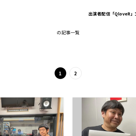
出演者
配信「QloveR」
観光
の記事一覧
1
2