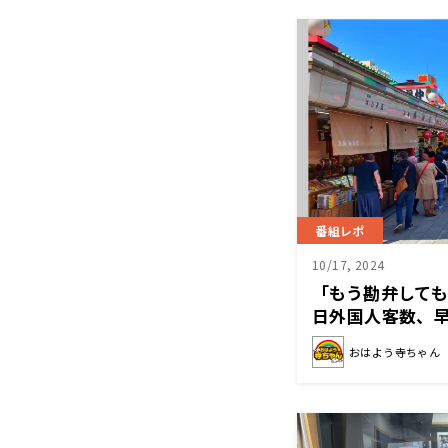
番組レポ
10/17, 2024
「もう勘弁して
日外国人客数、早
を上回る
おはよう寺ちゃん