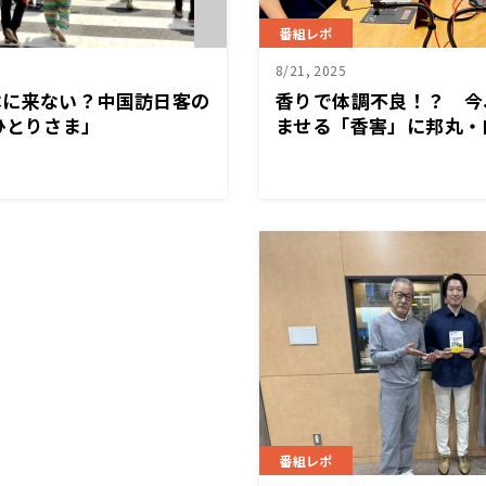
番組レポ
8/21, 2025
本に来ない？中国訪日客の
香りで体調不良！？ 今
ひとりさま」
ませる「香害」に邦丸・
番組レポ