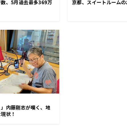
数、5月過去最多369万
京都、スイートルームの
優・内藤剛志の反応は？
！」内藤剛志が嘆く、地
な現状！