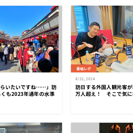
番組レポ
8/22, 2024
もらいたいですね……」訪
訪日する外国人観光客が5
くも2023年通年の水準
万人超え！ そこで気に
ーリズム問題にどう立ち