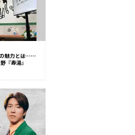
の魅力とは……
上野『寿湯』