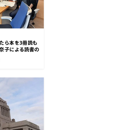
たら本を3冊読も
奈子による読書の
！