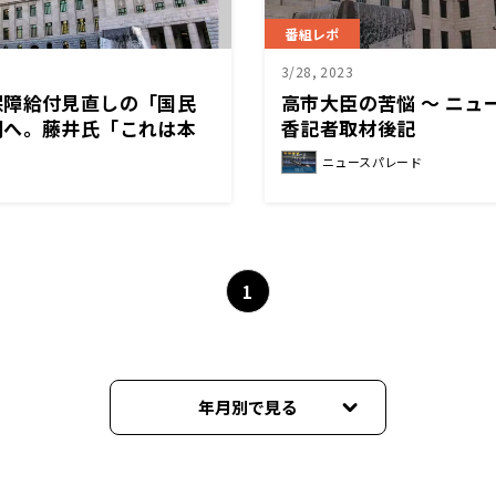
番組レポ
3/28, 2023
保障給付見直しの「国民
高市大臣の苦悩 ～ ニュ
明へ。藤井氏「これは本
香記者取材後記
」
ニュースパレード
1
年月別で見る
2026年01月