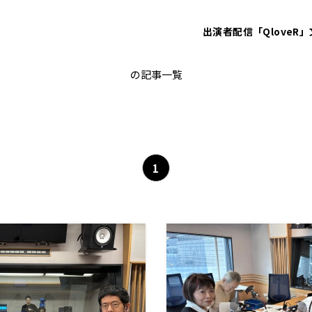
出演者
配信「QloveR」
高市大臣
の記事一覧
1