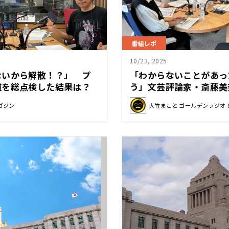
番組レポ
10/23, 2025
ないから解散！？」 プ
「わからないことがあっ
道を総点検した結果は？
う」文芸評論家・斎藤美
ススメ
ガジン
大竹まこと ゴールデンラジオ