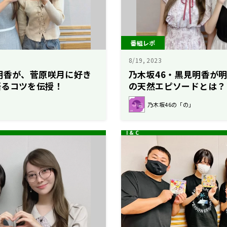
番組レポ
8/19, 2023
明香が、菅原咲月に好き
乃木坂46・黒見明香が
語るコツを伝授！
の天然エピソードとは？
乃木坂46の「の」