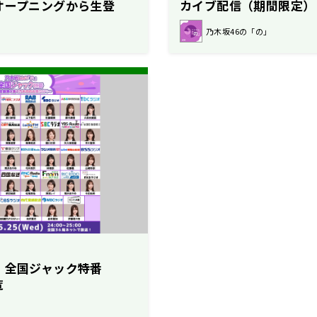
オープニングから生登
カイブ配信（期間限定）
乃木坂46の「の」
」全国ジャック特番
覧