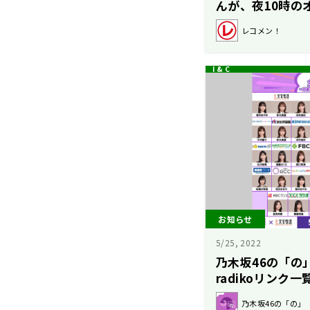
んが、夜10時の
場！
レコメン！
お知らせ
5/25, 2022
乃木坂46の「の
radikoリンク一
乃木坂46の「の」