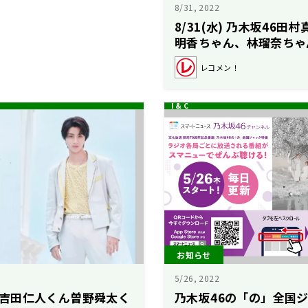
8/31, 2022
8/31(水) 乃木坂46
明香ちゃん、林瑠奈ちゃ
レコメン！
お知らせ
5/26, 2022
LKの吉田仁人くん曽野舜太く
乃木坂46の「の」全国