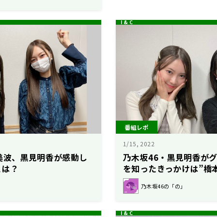
番組レポ
1/15, 2022
美波、黒見明香が感動し
乃木坂46・黒見明香が
とは？
を知ったきっかけは”橋
乃木坂46の「の」