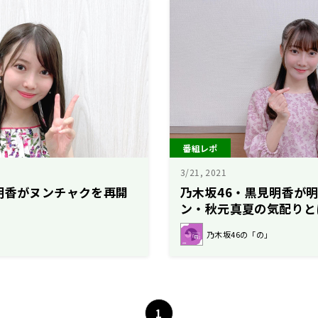
番組レポ
3/21, 2021
明香がヌンチャクを再開
乃木坂46・黒見明香が
ン・秋元真夏の気配りと
乃木坂46の「の」
1