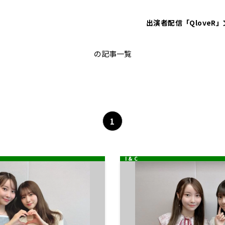
出演者
配信「QloveR」
黒見明香
の記事一覧
1