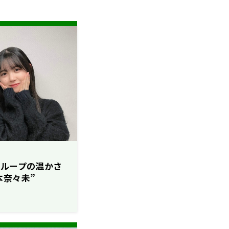
グループの温かさ
本奈々未”