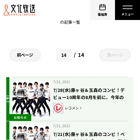
KisMyFt2
番組表
の記事一覧
14
前ページ
次ページ
7/22, 2021
7/28(水)藤ヶ谷＆玉森のコンビ！デ
ビュー10周年の8月を前に、今年の
夏はどうなる？
レコメン！
お知らせ
7/15, 2021
7/21(水)藤ヶ谷＆玉森のコンビ！ベ