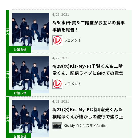
4/29, 2021
5/5(水)千賀＆二階堂がお互いの食事
事情を報告！
レコメン！
お知らせ
4/22, 2021
4/28(水)Kis-My-Ft千賀くん＆二階
堂くん、配信ライブに向けての意気
込みは？！
レコメン！
お知らせ
4/21, 2021
4/21(水)Kis-My-Ft北山宏光くん＆
横尾渉くんが懐かしの流行で盛り上
がってます！
Kis-My-Ft2 キスマイRadio
お知らせ