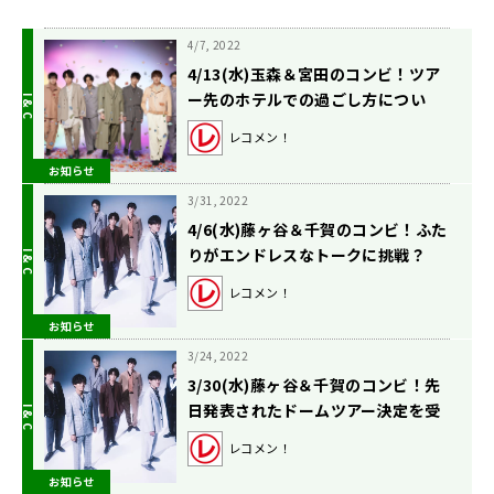
4/7, 2022
4/13(水)玉森＆宮田のコンビ！ツア
ー先のホテルでの過ごし方につい
て！
レコメン！
お知らせ
3/31, 2022
4/6(水)藤ヶ谷＆千賀のコンビ！ふた
りがエンドレスなトークに挑戦？
レコメン！
お知らせ
3/24, 2022
3/30(水)藤ヶ谷＆千賀のコンビ！先
日発表されたドームツアー決定を受
けて！
レコメン！
お知らせ