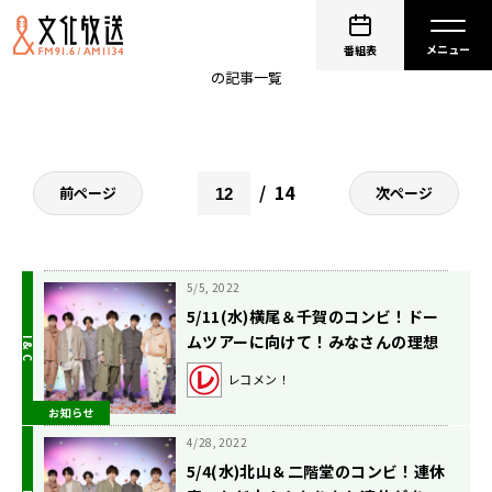
KisMyFt2
番組表
の記事一覧
14
前ページ
次ページ
5/5, 2022
5/11(水)横尾＆千賀のコンビ！ドー
ムツアーに向けて！みなさんの理想
のセトリは？
レコメン！
お知らせ
4/28, 2022
5/4(水)北山＆二階堂のコンビ！連休