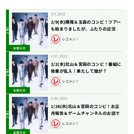
2/3, 2022
2/9(水)横尾＆玉森のコンビ！ツアー
も始まりましたが、ふたりの近況
は？
レコメン！
お知らせ
1/27, 2022
2/2(水)北山＆宮田のコンビ！番組に
後輩が乱入！果たして誰が？
レコメン！
お知らせ
1/20, 2022
1/26(水)北山＆宮田のコンビ！お正
月報告＆ゲームチャンネルのお話で
す！
レコメン！
お知らせ