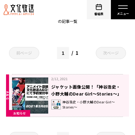
DGS
番組表
の記事一覧
1
前ページ
次ページ
2/12, 2021
ジャケット画像公開！「神谷浩史・
小野大輔のDear Girl～Stories～」
発のエアバンドMASOCHISTIC ONO
神谷浩史・小野大輔のDear Girl～
Stories～
BAND無観客トークライブのBlu-
お知らせ
ray＆DVDが3月26日発売。アニメイ
ト店頭、A＆Gショップにて予約受付
中