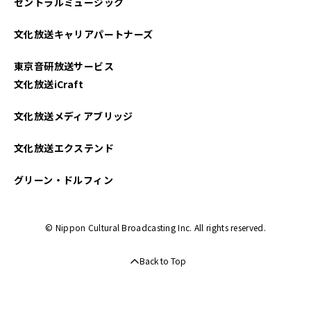
セントラルミュージック
2025年03月
文化放送キャリアパートナーズ
2025年02月
東京音研放送サービス
2025年01月
文化放送iCraft
2024年12月
文化放送メディアブリッジ
2024年11月
文化放送エクステンド
2024年10月
グリーン・ドルフィン
2024年09月
© Nippon Cultural Broadcasting Inc. All rights reserved.
2024年08月
Back to Top
2024年07月
2024年06月