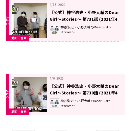
4/13, 2021
【公式】神谷浩史・小野大輔のDear
Girl〜Stories〜 第731話 (2021年4
月10日放送分) ゲスト：入野自由さ
神谷浩史・小野大輔のDear Girl～
Stories～
ん
動画・音声
4/6, 2021
【公式】神谷浩史・小野大輔のDear
Girl〜Stories〜 第730話 (2021年4
月3日放送分)
神谷浩史・小野大輔のDear Girl～
Stories～
動画・音声