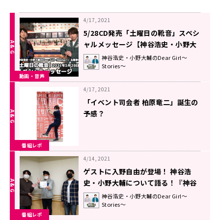
4/17, 2021
5/28CD発売「土曜日の靴音」スペシ
ャルメッセージ【神谷浩史・小野大
輔のDear Girl～Stories～】
神谷浩史・小野大輔のDear Girl～
Stories～
動画・音声
4/17, 2021
「イベント司会者 柏原竜二」誕生の
予感？
番組レポ
4/14, 2021
ゲストに入野自由が登場！ 神谷浩
史・小野大輔について語る！『神谷
浩史・小野大輔のDear Girl～
神谷浩史・小野大輔のDear Girl～
Stories～
Stories～』
番組レポ