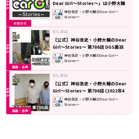
Dear Girl～Stories～」は小野大輔
聖誕祭2022を放送！
神谷浩史・小野大輔のDear Girl～
Stories～
お知らせ
5/3, 2022
【公式】神谷浩史・小野大輔のDear
Girl〜Stories〜 第786話 DGS裏談
話室 (2022年4月30日放送分)
神谷浩史・小野大輔のDear Girl～
Stories～
動画・音声
5/3, 2022
【公式】神谷浩史・小野大輔のDear
Girl〜Stories〜 第786話 (2022年4
月30日放送分)
神谷浩史・小野大輔のDear Girl～
Stories～
動画・音声