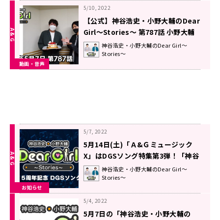
5/10, 2022
【公式】神谷浩史・小野大輔のDear
Girl〜Stories〜 第787話 小野大輔
聖誕祭2022 (2022年5月7日放送分)
神谷浩史・小野大輔のDear Girl～
Stories～
動画・音声
5/7, 2022
5月14日(土)「Ａ&Ｇミュージック
X」はDGSソング特集第3弾！「神谷
浩史・小野大輔のDear Girl～
神谷浩史・小野大輔のDear Girl～
Stories～
Stories～」の楽曲大特集！
お知らせ
5/4, 2022
5月7日の「神谷浩史・小野大輔の