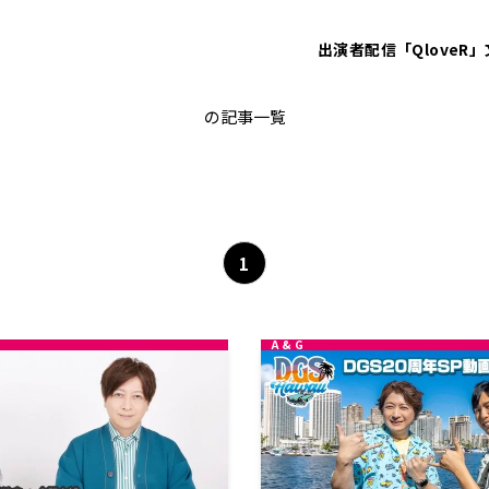
出演者
配信「QloveR」
DGS
の記事一覧
1