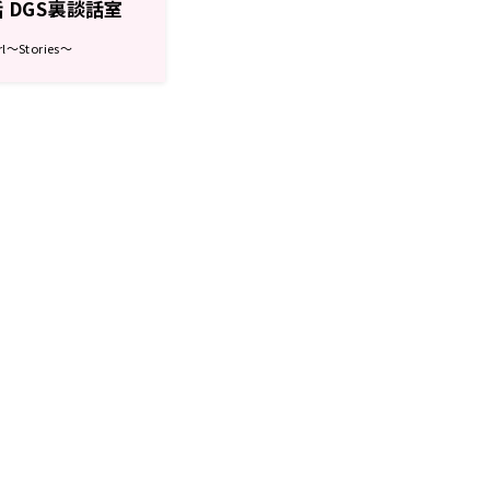
6話 DGS裏談話室
～Stories～