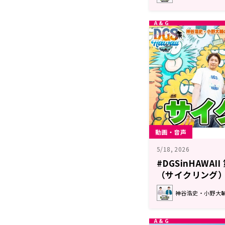
動画・音声
5/18, 2026
#DGSinHAWA
（サイクリング）
#DGS #DGSTub
神谷浩史・小野大輔のDe