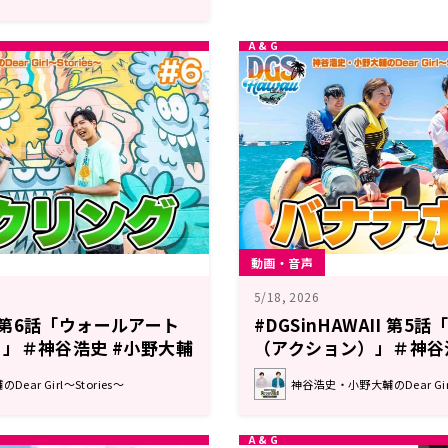
動画・音声
5/18, 2026
II 第6話「ウォールアート
#DGSinHAWAII 第
」＃神谷浩史 #小野大輔
（アクション）」＃神谷
e #DGSneedYOU
#DGS #DGSTube #DG
ar Girl～Stories～
神谷浩史・小野大輔のDear Girl