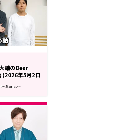
輔のDear
5話 (2026年5月2日
～Stories～