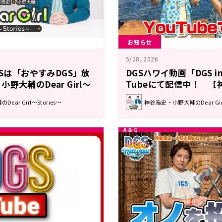
お知らせ
5/28, 2026
GSは「おやすみDGS」放
DGSハワイ動画「DGS in
野大輔のDear Girl〜
Tubeにて配信中！ 【
輔のDear Girl～Storie
ar Girl～Stories～
神谷浩史・小野大輔のDear Girl