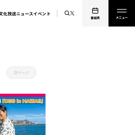
文化放送ニュース
イベント
番組表
次ページ