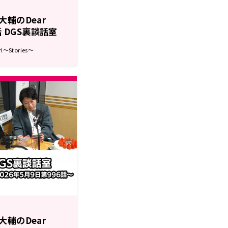
輔のDear
7話 DGS裏談話室
～Stories～
輔のDear