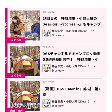
2/5, 2022
2月5日の「神谷浩史・小野大輔の
Dear Girl～Stories～」もキャンプ
ロケをお届け！（三週目！）
神谷浩史・小野大輔のDear Girl～
Stories～
お知らせ
2/3, 2022
DGSチャンネルでキャンプロケ動画
を5週連続配信中！「神谷浩史・小
野大輔のDear Girl～Stories～」
神谷浩史・小野大輔のDear Girl～
Stories～
お知らせ
2/2, 2022
【動画】DGS CAMP in 山中湖 第1
話
神谷浩史・小野大輔のDear Girl～
Stories～
動画・音声