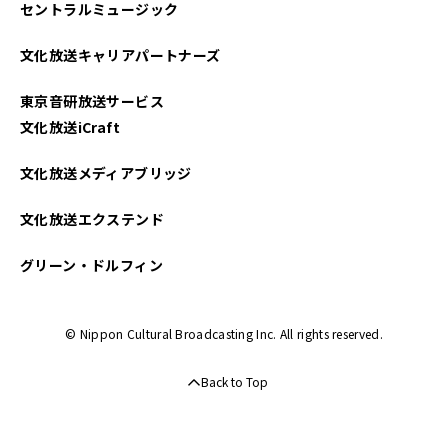
セントラルミュージック
2025年03月
文化放送キャリアパートナーズ
2025年02月
東京音研放送サービス
2025年01月
文化放送iCraft
2024年12月
文化放送メディアブリッジ
2024年11月
文化放送エクステンド
2024年10月
グリーン・ドルフィン
2024年09月
© Nippon Cultural Broadcasting Inc. All rights reserved.
2024年08月
Back to Top
2024年07月
2024年06月