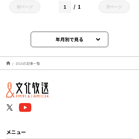
1
前ページ
次ページ
年月別で見る
2026年07月
DGSの記事一覧
2026年06月
2026年05月
2026年04月
2026年03月
2026年02月
メニュー