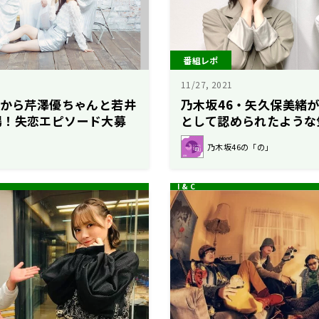
番組レポ
11/27, 2021
☆Risから芹澤優ちゃんと若井
乃木坂46・矢久保美緒
場！失恋エピソード大募
として認められたような
理由は？
乃木坂46の「の」