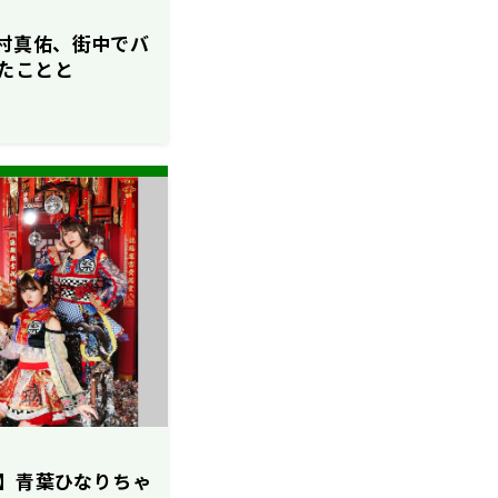
・田村真佑、街中でバ
たことと
IVE】青葉ひなりちゃ