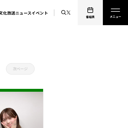
文化放送ニュース
イベント
番組表
次ページ