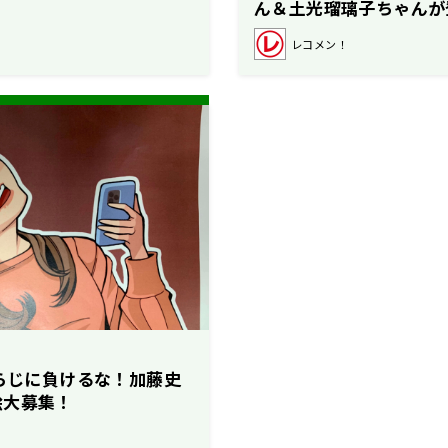
ん＆土光瑠璃子ちゃんが
にあなたのお悩み解決！
レコメン！
びらじに負けるな！加藤史
絵大募集！