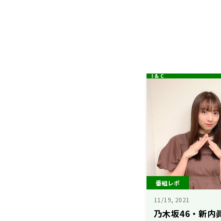
番組レポ
11/19, 2021
乃木坂46・新内