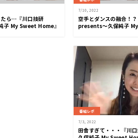
7/10, 2022
ったら…『川口技研
空手とダンスの融合！？
純子 My Sweet Home』
presents～久保純子 My
番組レポ
7/3, 2022
田舎すぎて・・・『川口技研
久保純子 My Sweet H