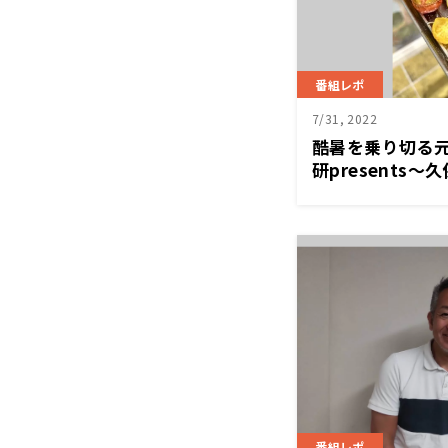
番組レポ
7/31, 2022
酷暑を乗り切る
研presents～久
Home』
番組レポ