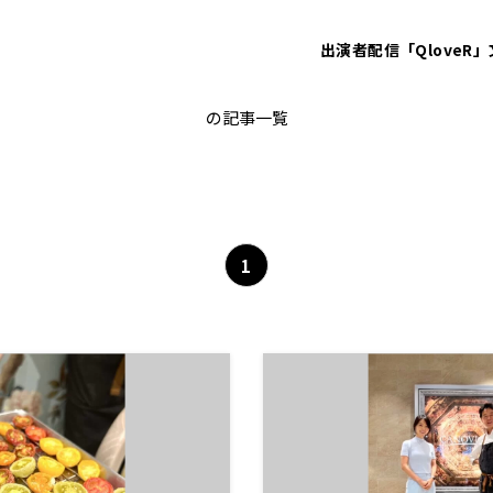
出演者
配信「QloveR」
研presents～久保純子 My Sweet 
の記事一覧
1