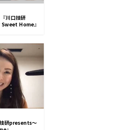
 『川口技研
 Sweet Home』
presents～
ome』