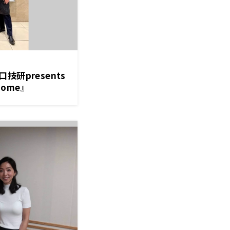
研presents
Home』