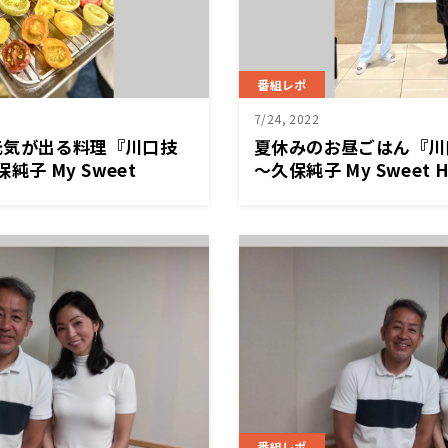
番組レポ
7/24, 2022
元気が出る料理『川口技
夏休みのお昼ごはん『川口技
保純子 My Sweet
～久保純子 My Sweet 
番組レポ