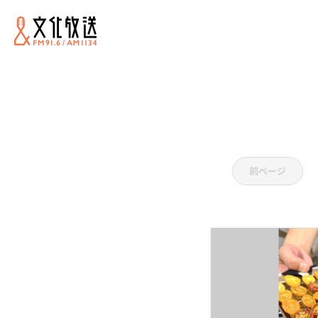
川口技
前ページ