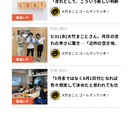
「流れとして、こういう新しい判断
が下っていくんじゃないかな」
大竹まこと ゴールデンラジオ！
番組レポ
5/31, 2023
5/31(水)大竹まことさん、月日の流
れの早さに驚き…「近所の空き地、
こないだまで何が建ってたか覚えて
大竹まこと ゴールデンラジオ！
ないよ…」
番組レポ
5/30, 2023
「5月末ではなく6月1日付となれば
色々想定して決めたと思われても仕
方ない」大竹まこと、総理長男の更
大竹まこと ゴールデンラジオ！
迭対応を疑問視
番組レポ