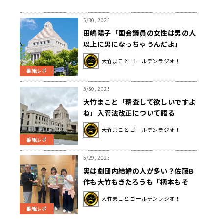
5/30, 2023
田嶋陽子「国会議員の女性は男の人
以上に男になっちゃうんだよ」
大竹まこと ゴールデンラジオ！
番組レポ
5/30, 2023
大竹まこと「精査して欲しいですよ
ね」入管法改正について語る
大竹まこと ゴールデンラジオ！
番組レポ
5/29, 2023
実は劇団内結婚の人が多い？佐藤B
作も大竹もきたろうも「柄本もそ
う！アイツ許せない！」
大竹まこと ゴールデンラジオ！
番組レポ