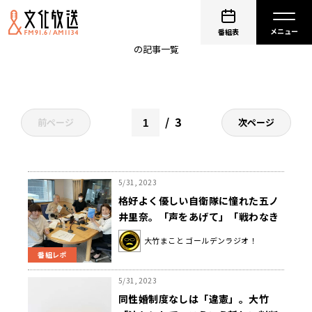
ゴールデンラジオ
番組表
の記事一覧
3
前ページ
次ページ
5/31, 2023
格好よく優しい自衛隊に憧れた五ノ
井里奈。「声をあげて」「戦わなき
ゃいけない」
大竹まこと ゴールデンラジオ！
番組レポ
5/31, 2023
同性婚制度なしは「違憲」。大竹