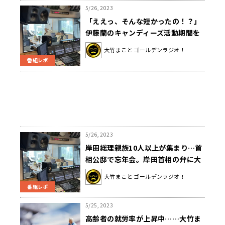
5/26, 2023
「ええっ、そんな短かったの！？」
伊藤蘭のキャンディーズ活動期間を
聞いて大竹びっくり！
大竹まこと ゴールデンラジオ！
番組レポ
5/26, 2023
岸田総理親族10人以上が集まり…首
相公邸で忘年会。岸田首相の弁に大
竹「不信をかうようなことでない可
大竹まこと ゴールデンラジオ！
能性もあるような言い方だよね」
番組レポ
5/25, 2023
高齢者の就労率が上昇中……大竹ま