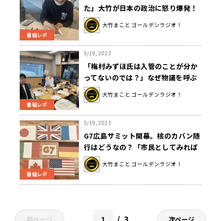
た」大竹が日本の政治に怒り爆発！
ゲストが思わず恐縮？
大竹まこと ゴールデンラジオ！
番組レポ
5/19, 2023
「梅村みずほ氏は入管のことが分か
ってないのでは？」なぜ物議を呼ぶ
発言が飛び出たのか大竹・室井がジ
大竹まこと ゴールデンラジオ！
ャーナリストと議論
番組レポ
5/19, 2023
G7広島サミット開幕。核のカバン随
行はどうなの？「市民としてみれば
かなり違和感がある話」
大竹まこと ゴールデンラジオ！
番組レポ
3
前ページ
次ページ