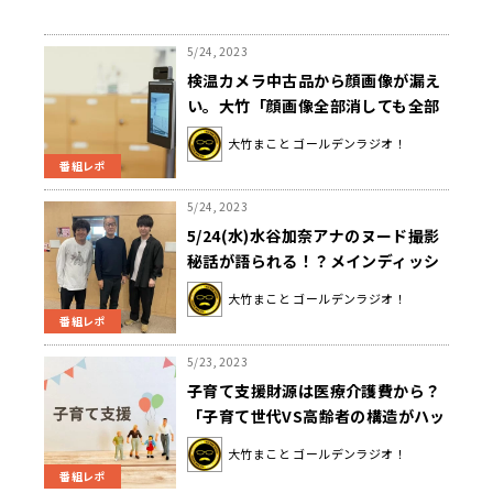
5/24, 2023
検温カメラ中古品から顔画像が漏え
い。大竹「顔画像全部消しても全部
消しても、どっかに残るんじゃな
大竹まこと ゴールデンラジオ！
い？？」
番組レポ
5/24, 2023
5/24(水)水谷加奈アナのヌード撮影
秘話が語られる！？メインディッシ
ュには少年ラジオ時代からのレギュ
大竹まこと ゴールデンラジオ！
ラー流れ星☆が登場！！
番組レポ
5/23, 2023
子育て支援財源は医療介護費から？
「子育て世代VS高齢者の構造がハッ
キリしちゃう」大竹まことが憂う
大竹まこと ゴールデンラジオ！
番組レポ