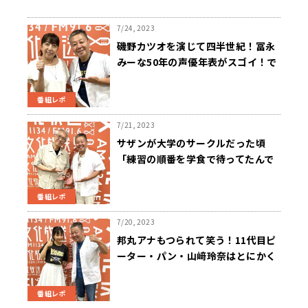
7/24, 2023
磯野カツオを演じて四半世紀！冨永
みーな50年の声優年表がスゴイ！で
も「まだまだですよって本気で言わ
れます」
番組レポ
7/21, 2023
サザンが大学のサークルだった頃
「練習の順番を学食で待ってたんで
す」アマチュア時のメンバー萩原健
太が振り返る
番組レポ
7/20, 2023
邦丸アナもつられて笑う！11代目ピ
ーター・パン・山﨑玲奈はとにかく
明るい！
番組レポ