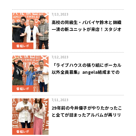
7/13, 2023
高校の同級生・パパイヤ鈴木と錦織
一清の新ユニットが来店！スタジオ
はディスコの雰囲気一色に！
番組レポ
7/12, 2023
「ライブハウスの張り紙にボーカル
以外全員募集」angela結成までの
経緯語る！
番組レポ
7/11, 2023
29年前の今井優子がやりたかったこ
と全てが詰まったアルバムが再リリ
ース
番組レポ