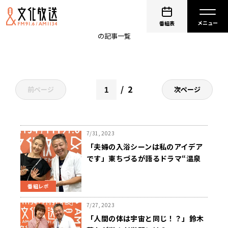
くにまる食堂
番組表
の記事一覧
2
前ページ
次ページ
7/31, 2023
「夫婦の入浴シーンは私のアイデア
です」東ちづるが語るドラマ“温泉
若女将シリーズ”の舞台裏
番組レポ
7/27, 2023
「人間の体は宇宙と同じ！？」鈴木