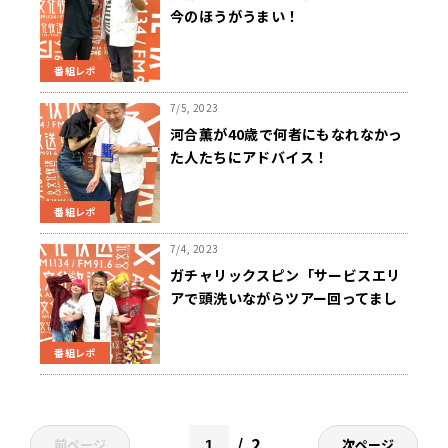
今のほうがうまい！
番組レポ
7/5, 2023
河合薫が40歳で何者にもなれなかっ
た人たちにアドバイス！
番組レポ
7/4, 2023
ガチャリックスピン「サービスエリ
アで頭洗いながらツアー回ってまし
た」
番組レポ
2
前ページ
次ページ