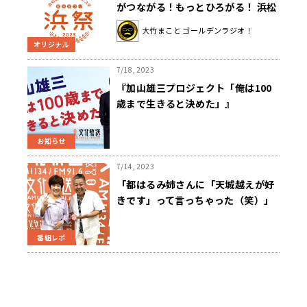
がつながる！もっとひろがる！ 浜松
町ハーベストフェスタ -浜
大竹まこと ゴールデンラジオ！
祭-2023」 １１月３日・文化の日に
オリジナル
文化放送パーソナリティが集結
7/18, 2023
『加山雄三プロジェクト「俺は100
歳まで生きると決めた」』
7/18（火）『くにまる食堂』内でス
タート 「人生の在り方、楽しみ方」
お知らせ
などをテーマに番組・Podcastで定
期発信
7/14, 2023
「都はるみ姉さんに「天城越えが好
きです」って言っちゃった（笑）」
紅白3回出場のキム・ヨンジャが語る
日本の演歌
番組レポ