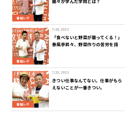
蘭々が学んだ学問とは？
番組レポ
7/26, 2023
「食べないと野菜が襲ってくる！」
春風亭昇々、野菜作りの苦労を語
る！
番組レポ
7/25, 2023
きつい仕事なんてない。仕事がもら
えないことが一番きつい。
番組レポ