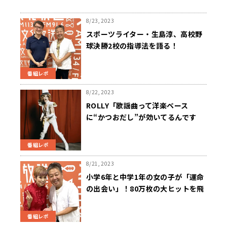
8/23, 2023
スポーツライター・生島淳、高校野
球決勝2校の指導法を語る！
番組レポ
8/22, 2023
ROLLY「歌謡曲って洋楽ベース
に“かつおだし”が効いてるんです
よ」
番組レポ
8/21, 2023
小学6年と中学1年の女の子が「運命
の出会い」！80万枚の大ヒットを飛
ばした「じゅん&ネネ」誕生秘話
番組レポ