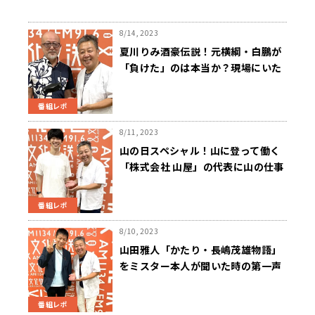
8/14, 2023
夏川りみ酒豪伝説！元横綱・白鵬が
「負けた」のは本当か？現場にいた
先輩歌手が真相を語る
番組レポ
8/11, 2023
山の日スペシャル！山に登って働く
「株式会社 山屋」の代表に山の仕事
について山ほど聞いた
番組レポ
8/10, 2023
山田雅人「かたり・長嶋茂雄物語」
をミスター本人が聞いた時の第一声
は？
番組レポ