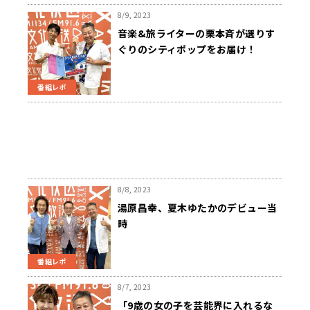
8/9, 2023
音楽&旅ライターの栗本斉が選りす
ぐりのシティポップをお届け！
番組レポ
8/8, 2023
湯原昌幸、夏木ゆたかのデビュー当
時
番組レポ
8/7, 2023
「9歳の女の子を芸能界に入れるな