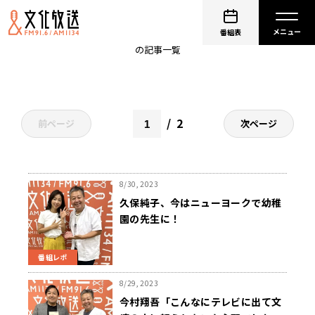
くにまる食堂
番組表
の記事一覧
2
前ページ
次ページ
8/30, 2023
久保純子、今はニューヨークで幼稚
園の先生に！
番組レポ
8/29, 2023
今村翔吾「こんなにテレビに出て文