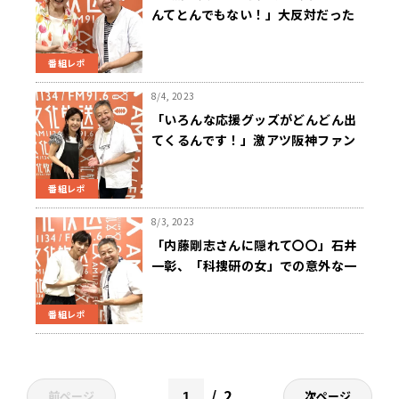
んてとんでもない！」大反対だった
小林幸子の母が歌手の道を認めたワ
ケとは？
番組レポ
8/4, 2023
「いろんな応援グッズがどんどん出
てくるんです！」激アツ阪神ファン
と野球を見た小林綾子がビックリし
たこと
番組レポ
8/3, 2023
「内藤剛志さんに隠れて〇〇」石井
一彰、「科捜研の女」での意外な一
面について
番組レポ
2
前ページ
次ページ