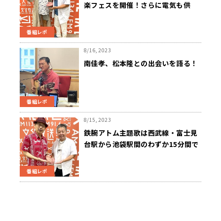
楽フェスを開催！さらに電気も供
給！
番組レポ
8/16, 2023
南佳孝、松本隆との出会いを語る！
番組レポ
8/15, 2023
鉄腕アトム主題歌は西武線・富士見
台駅から池袋駅間のわずか15分間で
作られた！
番組レポ