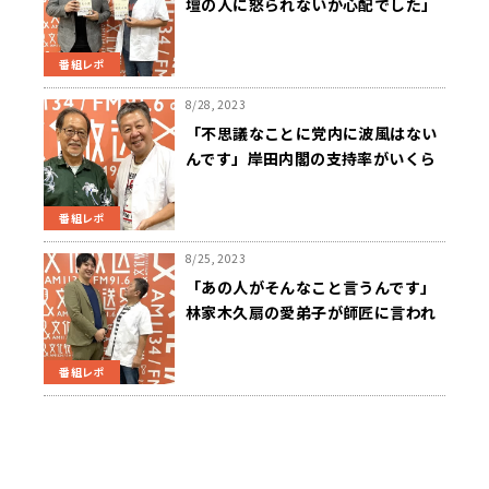
壇の人に怒られないか心配でした」
番組レポ
8/28, 2023
「不思議なことに党内に波風はない
んです」岸田内閣の支持率がいくら
下がっても自民党が妙に静かなワケ
とは？
番組レポ
8/25, 2023
「あの人がそんなこと言うんです」
林家木久扇の愛弟子が師匠に言われ
て感動した言葉を明かす…邦丸も
「すごいねえ」
番組レポ