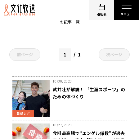
青木理
番組表
の記事一覧
1
前ページ
次ページ
10/30, 2023
武井壮が解説！ 「生涯スポーツ」の
ための体づくり
番組レポ
10/27, 2023
食料品高騰で“エンゲル係数”が過去