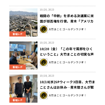
10/20, 2023
戦闘の「中断」を求める決議案に米
国が拒否権を行使。青木「アメリカ
とロシアは同じことをやっている」
大竹まこと ゴールデンラジオ！
番組レポ
10/20, 2023
10/20（金）「この年で風邪をひく
ということ」大竹まことの切実な声
大竹まこと ゴールデンラジオ！
番組レポ
10/18, 2023
10/18(水)SPウィーク3日目、大竹ま
ことさんはお休み…青木理さんが緊
急登場＆ニュース深堀解説！ゲスト
大竹まこと ゴールデンラジオ！
は宮台真司氏！
番組レポ