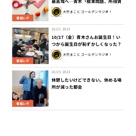
最高域へ…青木「根本問題、所得賃
金を増やさないと」
大竹まこと ゴールデンラジオ！
番組レポ
10/27, 2023
10/27（金）青木さんお誕生日！い
つから誕生日が恥ずかしくなった？
大竹まこと ゴールデンラジオ！
番組レポ
10/23, 2023
休憩したいけどできない。休める場
所が減った都会
番組レポ