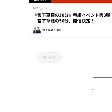
6/27, 2026
『宮下草薙の30分』番組イベント第3弾
「宮下草薙の56分」開催決定！
宮下草薙の30分
前ページ
2026年
2026年