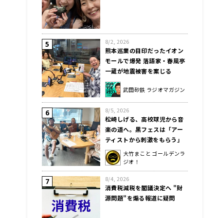
8/2, 2026
熊本巡業の目印だったイオン
モールで爆発 落語家・春風亭
一蔵が地震被害を案じる
武田砂鉄 ラジオマガジン
8/5, 2026
松崎しげる、高校球児から音
楽の道へ。黒フェスは「アー
ティストから刺激をもらう」
大竹まこと ゴールデンラ
ジオ！
8/4, 2026
消費税減税を閣議決定へ "財
源問題"を煽る報道に疑問