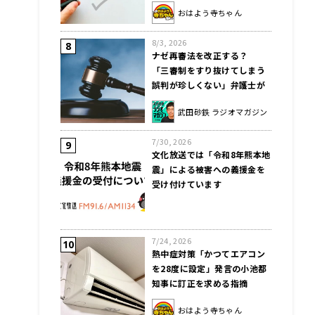
おはよう寺ちゃん
8/3, 2026
ナゼ再審法を改正する？
「三審制をすり抜けてしまう
誤判が珍しくない」弁護士が
解説
武田砂鉄 ラジオマガジン
7/30, 2026
文化放送では「令和8年熊本地
震」による被害への義援金を
受け付けています
7/24, 2026
熱中症対策「かつてエアコン
を28度に設定」発言の小池都
知事に訂正を求める指摘
おはよう寺ちゃん