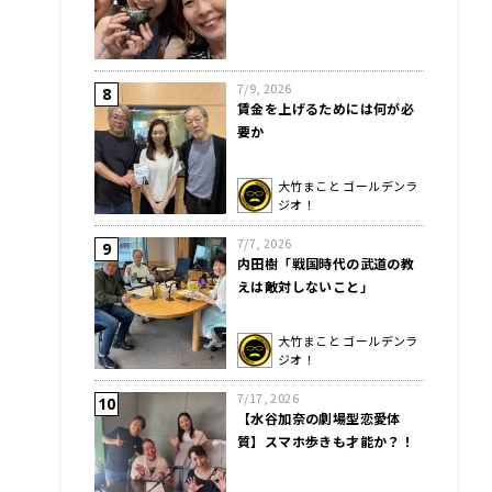
7/9, 2026
賃金を上げるためには何が必
要か
大竹まこと ゴールデンラ
ジオ！
7/7, 2026
内田樹「戦国時代の武道の教
えは敵対しないこと」
大竹まこと ゴールデンラ
ジオ！
7/17, 2026
【水谷加奈の劇場型恋愛体
質】スマホ歩きも才能か？！