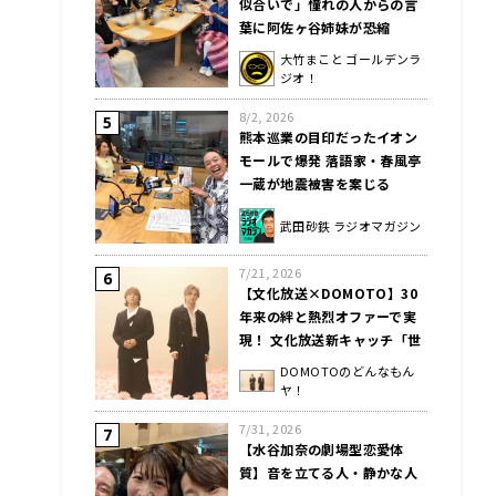
似合いで」憧れの人からの言
葉に阿佐ヶ谷姉妹が恐縮
大竹まこと ゴールデンラ
ジオ！
8/2, 2026
熊本巡業の目印だったイオン
モールで爆発 落語家・春風亭
一蔵が地震被害を案じる
武田砂鉄 ラジオマガジン
7/21, 2026
【文化放送×DOMOTO】30
年来の絆と熱烈オファーで実
現！ 文化放送新キャッチ「世
界を愛おしいって言ってみた
DOMOTOのどんなもん
い。」キャンペーンソングを
ヤ！
DOMOTOが制作決定！
7/31, 2026
【水谷加奈の劇場型恋愛体
質】音を立てる人・静かな人