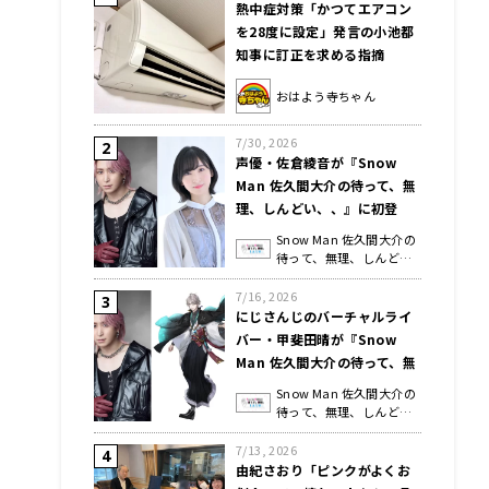
熱中症対策「かつてエアコン
を28度に設定」発言の小池都
知事に訂正を求める指摘
おはよう寺ちゃん
7/30, 2026
声優・佐倉綾音が『Snow
Man 佐久間大介の待って、無
理、しんどい、、』に初登
場！ 「記念すべき222回目の
Snow Man 佐久間大介の
にゃんにゃんにゃん回で、お
待って、無理、しんど
互いねこが好きなのに…」
い、、
7/16, 2026
にじさんじのバーチャルライ
バー・甲斐田晴が『Snow
Man 佐久間大介の待って、無
理、しんどい、、』に2度目の
Snow Man 佐久間大介の
登場！ Snow Manのライブか
待って、無理、しんど
ら影響を受けたというエピソ
い、、
7/13, 2026
ードをトーク
由紀さおり「ピンクがよくお