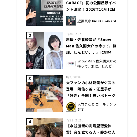
GARAGE』初の公開収録イベ
ント決定！ 2026年10月12日
（月・祝）SIX WAKE
近藤真彦 RADIO GARAGE
ROPPONGIにて開催
7/30, 2026
声優・佐倉綾音が『Snow
Man 佐久間大介の待って、無
理、しんどい、、』に初登
場！ 「記念すべき222回目の
Snow Man 佐久間大介の
にゃんにゃんにゃん回で、お
待って、無理、しんど
互いねこが好きなのに…」
い、、
8/3, 2026
大ファンの小林聡美がゲスト
登場 阿佐ヶ谷・江里子が
「好き」全開！思い出トーク
暴走
大竹まこと ゴールデンラ
ジオ！
7/31, 2026
【水谷加奈の劇場型恋愛体
質】音を立てる人・静かな人