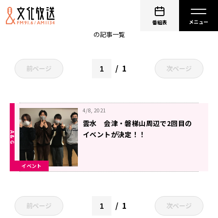
小野賢章
番組表
の記事一覧
1
前ページ
次ページ
4/8, 2021
雲水 会津・磐梯山周辺で2回目の
イベントが決定！！
イベント
1
前ページ
次ページ