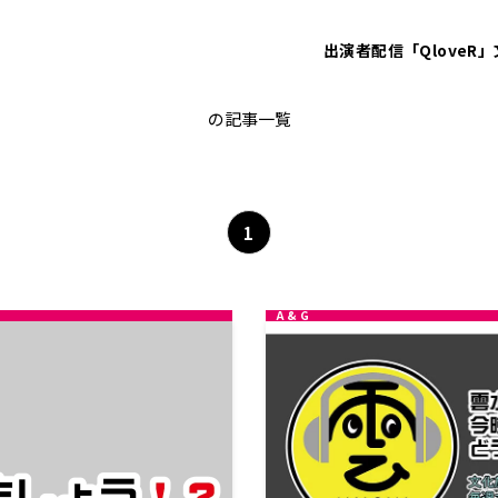
出演者
配信「QloveR」
小野賢章
の記事一覧
1