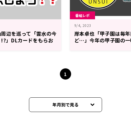
番組レポ
9/4, 2023
山周辺を巡って「雲水の今
岸本卓也「甲子園は毎年
!?」DLカードをもらお
ど…」今年の甲子園の一
ン実施
感激！？～8月27日『
しょう！？』
1
年月別で見る
2026年06月