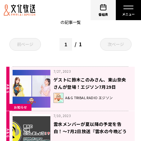
小野賢章
番組表
の記事一覧
1
前ページ
次ページ
7/27, 2023
ゲストに鈴木このみさん、東山奈央
さんが登場！エジソン7月29日
A&G TRIBAL RADIO エジソン
お知らせ
7/10, 2023
雲水メンバーが夏以降の予定を告
白！〜7月2日放送『雲水の今晩どう
しましょう！？』