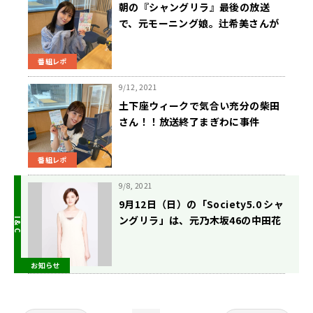
朝の『シャングリラ』最後の放送
で、元モーニング娘。辻希美さんが
登場！！
番組レポ
9/12, 2021
土下座ウィークで気合い充分の柴田
さん！！放送終了まぎわに事件
が！？
番組レポ
9/8, 2021
9月12日（日）の「Society5.0 シャ
ングリラ」は、元乃木坂46の中田花
奈さんが登場！
お知らせ