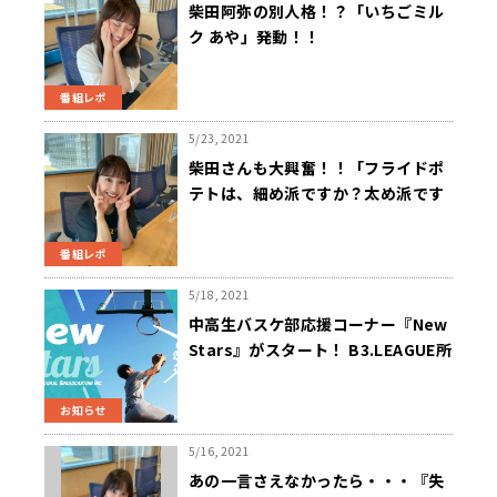
柴田阿弥の別人格！？「いちごミル
ク あや」発動！！
番組レポ
5/23, 2021
柴田さんも大興奮！！「フライドポ
テトは、細め派ですか？太め派です
か？」
番組レポ
5/18, 2021
中高生バスケ部応援コーナー『New
Stars』がスタート！ B3.LEAGUE所
属「さいたまブロンコス」の情報も
発信
お知らせ
5/16, 2021
あの一言さえなかったら・・・『失