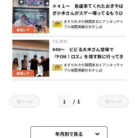
＃４１～ 急遽来てくれたおぎやは
ぎ小木さんがスゲー喋ってるもうひ
とつの土曜日
ますだおかだ岡田圭右とアンタッチャ
ブル柴田英嗣のおかしば
番組レポ
7/2, 2022
#40～ ビビる大木さん登場で
『PON！ロス』を探す旅に行ってき
たもうひとつの土曜日♪
ますだおかだ岡田圭右とアンタッチャ
ブル柴田英嗣のおかしば
番組レポ
1
前ページ
次ページ
年月別で見る