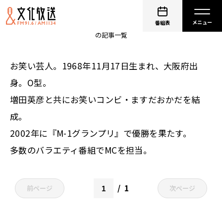
ますだおかだ 岡田圭右
番組表
の記事一覧
お笑い芸人。1968年11月17日生まれ、大阪府出
身。O型。
増田英彦と共にお笑いコンビ・ますだおかだを結
成。
2002年に『M-1グランプリ』で優勝を果たす。
多数のバラエティ番組でMCを担当。
1
前ページ
次ページ