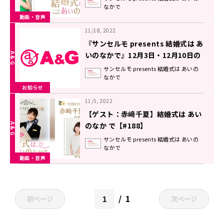
なかで
動画・音声
11/18, 2022
『サンセルモ presents 結婚式は あ
いのなかで』12月3日・12月10日の
放送に小峯愛未さんが着物姿でゲス
サンセルモ presents 結婚式は あいの
なかで
ト出演！
お知らせ
11/5, 2022
【ゲスト：赤﨑千夏】結婚式は あい
のなか で【#188】
サンセルモ presents 結婚式は あいの
なかで
動画・音声
1
前ページ
次ページ