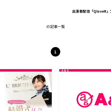
出演者
配信「QloveR」
野中藍
の記事一覧
1