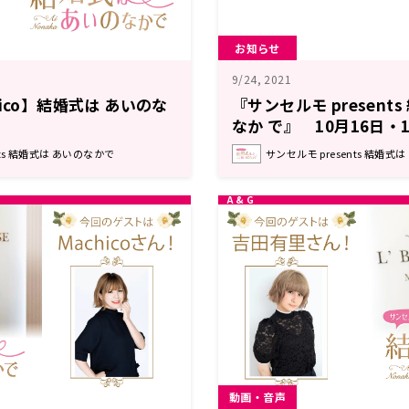
お知らせ
9/24, 2021
ico】結婚式は あいのな
『サンセルモ present
なか で』 10月16日・
に優木かなさんが着物姿
nts 結婚式は あいのなかで
サンセルモ presents 結婚式
動画・音声