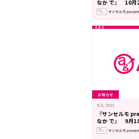
なか で』 10月
戸衣吹さんがウ
サンセルモ prese
ト出演！
お知らせ
9/3, 2021
『サンセルモ pre
なか で』 9月1
Machicoさん
サンセルモ prese
ゲスト出演！