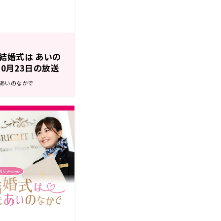
s 結婚式は あいの
10月23日の放送
でゲスト出演！
は あいのなかで