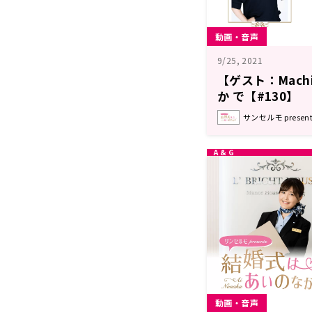
動画・音声
9/25, 2021
【ゲスト：Mach
か で【#130】
サンセルモ prese
動画・音声