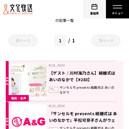
野中藍
番組表
の記事一覧
1
前ページ
次ページ
8/31, 2024
【ゲスト：川村海乃さん】結婚式は
あいのなかで【#283】
サンセルモ presents 結婚式は あいの
なかで
動画・音声
8/23, 2024
『サンセルモ presents 結婚式は あ
いのなかで』平松可奈子さんがウェ
ディングドレス姿でゲスト出演！(9
サンセルモ presents 結婚式は あいの