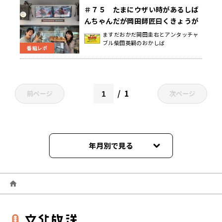
＃７５ たまにウザい時があるしば
んちゃんだが岡田師匠曰くきょうが
ソレだったもうひとつの土曜日
ますだおかだ岡田圭右とアンタッチャ
ブル柴田英嗣のおかしば
番組レポ
1
前ページ
次ページ
年月別で見る
2026年04月
2026年03月
2026年02月