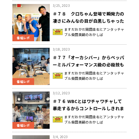
3/25, 2023
＃７８ クロちゃん登場で瞬発力の
凄さにみんなの目が白黒しちゃった
もうひとつの土曜日
ますだおかだ岡田圭右とアンタッチャ
ブル柴田英嗣のおかしば
番組レポ
3/18, 2023
＃７７「オーカシバー」からペッパ
ーミルパフォーマンス級の必殺技も
飛び出したもうひとつの土曜日
ますだおかだ岡田圭右とアンタッチャ
ブル柴田英嗣のおかしば
番組レポ
3/12, 2023
＃７６ WBCとはワチャワチャして
暴走するからコントロールしきれま
せんだったもうひとつの土曜日
ますだおかだ岡田圭右とアンタッチャ
ブル柴田英嗣のおかしば
番組レポ
3/4, 2023