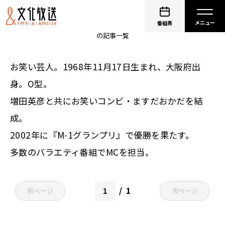
ますだおかだ 岡田圭右
番組表
の記事一覧
お笑い芸人。1968年11月17日生まれ、大阪府出
身。O型。
増田英彦と共にお笑いコンビ・ますだおかだを結
成。
2002年に『M-1グランプリ』で優勝を果たす。
多数のバラエティ番組でMCを担当。
1
前ページ
次ページ