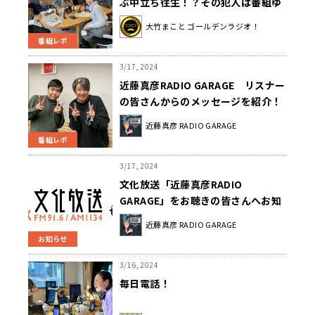
ぶ中立ち往生！？その犯人は番組ゆ
かりのあの人でした！
大竹まこと ゴールデンラジオ！
番組レポ
3/17, 2024
近藤真彦RADIO GARAGE リスナー
の皆さんからのメッセージを紹介！
近藤真彦 RADIO GARAGE
番組レポ
3/17, 2024
文化放送「近藤真彦RADIO
GARAGE」をお聴きの皆さんへお知
らせ
近藤真彦 RADIO GARAGE
お知らせ
3/16, 2024
毎日電話！