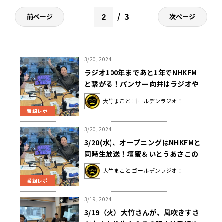
3
前ページ
次ページ
3/20, 2024
ラジオ100年まであと1年でNHKFM
と繋がる！パンサー向井はラジオや
りすぎ！？
大竹まこと ゴールデンラジオ！
番組レポ
3/20, 2024
3/20(水)、オープニングはNHKFMと
同時生放送！壇蜜＆いとうあさこの
止まらないトークにパンサー向井慧
大竹まこと ゴールデンラジオ！
もタジタジで冷や汗・・・
番組レポ
3/19, 2024
3/19（火）大竹さんが、風吹きすさ