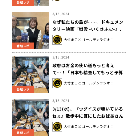
番組レポ
3/13, 2024
なぜ私たちの島が……。ドキュメン
タリー映画『戦雲 -いくさふむ-』、
タイトルの意味とは？
大竹まこと ゴールデンラジオ！
番組レポ
3/13, 2024
政府はお金の使い道もっと考え
て…！「日本も精査してもっと予算
をうまく使わないかねえ」
大竹まこと ゴールデンラジオ！
番組レポ
3/13, 2024
3/13(水)、『ウグイスが鳴いている
ねぇ』散歩中に耳にしたおばあさん
の一言にツッコミそうになる大竹ま
大竹まこと ゴールデンラジオ！
ことさんですが…
番組レポ