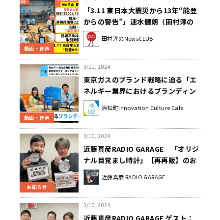
「3.11 東日本大震災から13年“能登
からの警告”」速水健朗（田村淳の
NewsCLUB 2024年3月9日前半）
田村淳のNewsCLUB
動画・音声
3/11, 2024
東京ガスのブランド戦略に迫る「エ
ネルギー業界におけるブランディン
グ」（3月4日「浜カフェ」）森井祐
浜松町Innovation Culture Cafe
希 西口恒一郎
動画・音声
3/10, 2024
近藤真彦RADIO GARAGE 「オリジ
ナル目覚まし時計」【再再販】のお
知らせ
近藤真彦 RADIO GARAGE
お知らせ
3/10, 2024
近藤真彦RADIO GARAGE ゲスト：