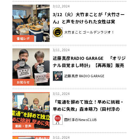
3/12, 2024
3/12（火）大竹まことが「大竹さー
ん」と声をかけられた女性は実
は・・・？
大竹まこと ゴールデンラジオ！
番組レポ
3/11, 2024
近藤真彦RADIO GARAGE 「オリジ
ナル目覚まし時計」【再再販】販売
日程のお知らせ
近藤真彦 RADIO GARAGE
お知らせ
3/11, 2024
「電通を辞めて独立！早めに挑戦・
早めに失敗」森本萌乃（田村淳の
NewsCLUB 2024年3月9日後半）
田村淳のNewsCLUB
動画・音声
3/11, 2024