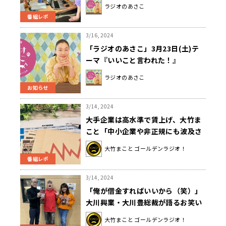
ラジオのあさこ
番組レポ
3/16, 2024
「ラジオのあさこ」3月23日(土)テ
ーマ『いいこと言われた！』
ラジオのあさこ
お知らせ
3/14, 2024
大手企業は高水準で賃上げ、大竹ま
こと「中小企業や非正規にも波及さ
せないと……」
大竹まこと ゴールデンラジオ！
番組レポ
3/14, 2024
「俺が借金すればいいから（笑）」
大川興業・大川豊総裁が語るお笑い
と福祉
大竹まこと ゴールデンラジオ！