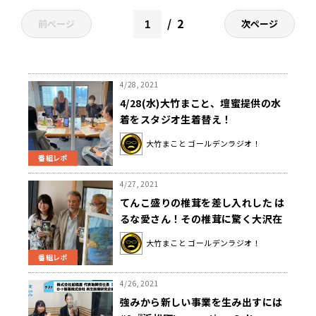
2
前ページ
次ページ
4/28, 2021
4/28(水)大竹まこと、壇蜜提供の水
着をスタジオ生着替え！
大竹まこと ゴールデンラジオ！
番組レポ
4/27, 2021
てんこ盛りの椎茸を差し入れした は
るな愛さん！その椎茸に驚く大沢在
昌さん！本日も内容てんこ盛りで生
大竹まこと ゴールデンラジオ！
放送！
番組レポ
4/26, 2021
強みから新しい事業を生み出すには