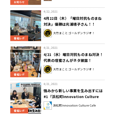
お知らせ
4/22, 2021
4月22日（木）「曜日対抗ものまね
対決」優勝は光浦靖子さん！！
大竹まこと ゴールデンラジオ！
番組レポ
4/21, 2021
4/21（水）曜日対抗ものまね対決！
代表の壇蜜さんがネタ披露！
大竹まこと ゴールデンラジオ！
番組レポ
4/21, 2021
強みから新しい事業を生み出すには
#1『浜松町Innovation Culture
Cafe』
浜松町Innovation Culture Cafe
番組レポ