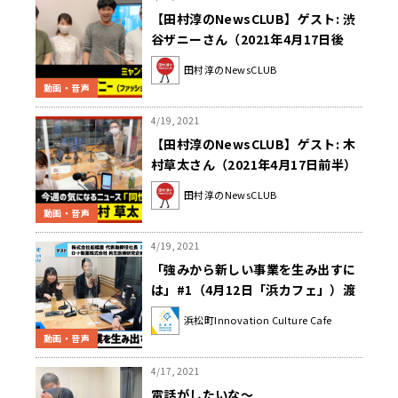
【田村淳のNewsCLUB】ゲスト: 渋
谷ザニーさん（2021年4月17日後
半）
田村淳のNewsCLUB
動画・音声
4/19, 2021
【田村淳のNewsCLUB】ゲスト: 木
村草太さん（2021年4月17日前半）
田村淳のNewsCLUB
動画・音声
4/19, 2021
「強みから新しい事業を生み出すに
は」#1（4月12日「浜カフェ」）渡
辺 雅司（株式会社船橋屋 代表取締役
浜松町Innovation Culture Cafe
社長）本間 陽一（ロート製薬株式会
動画・音声
社 再生医療研究企画部部長）
4/17, 2021
電話がしたいな～