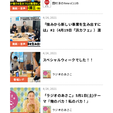
田村淳のNewsCLUB
動画・音声
4/26, 2021
「強みから新しい事業を生み出すに
は」#2（4月19日「浜カフェ」）渡
辺 雅司（株式会社船橋屋 代表取締役
社長）本間 陽一（ロート製薬株式会
動画・音声
社 再生医療研究企画部部長）
4/24, 2021
スペシャルウィークでした！！
ラジオのあさこ
番組レポ
4/24, 2021
「ラジオのあさこ」5月1日(土)テー
マ『俺のバカ！私のバカ！』
ラジオのあさこ