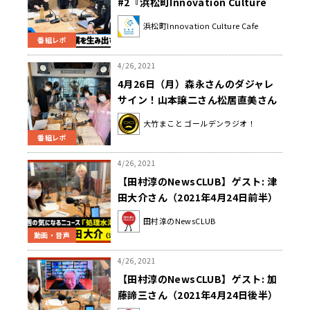
#2『浜松町Innovation Culture
Cafe』
浜松町Innovation Culture Cafe
番組レポ
4/26, 2021
4月26日（月）森永さんのダジャレ
サイン！山本譲二さん松居直美さん
にもらったサインは・・・
大竹まこと ゴールデンラジオ！
番組レポ
4/26, 2021
【田村淳のNewsCLUB】ゲスト: 津
田大介さん（2021年4月24日前半）
田村淳のNewsCLUB
動画・音声
4/26, 2021
【田村淳のNewsCLUB】ゲスト: 加
藤諦三さん（2021年4月24日後半）