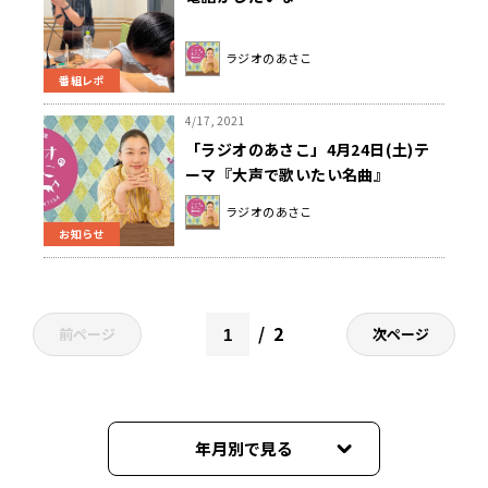
ラジオのあさこ
番組レポ
4/17, 2021
「ラジオのあさこ」4月24日(土)テ
ーマ『大声で歌いたい名曲』
ラジオのあさこ
お知らせ
2
前ページ
次ページ
年月別で見る