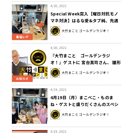
4/20, 2021
Special Week突入【曜日対抗モノ
マネ対決】はるな愛&タブ純、先週
からの課題克服できず敗退危機！？
大竹まこと ゴールデンラジオ！
番組レポ
4/20, 2021
『大竹まこと ゴールデンラジ
オ！』ゲストに 宮台真司さん、 雛形
あきこさんと天野浩成さん夫妻、 青
大竹まこと ゴールデンラジオ！
木理さんが生出演
お知らせ
4/19, 2021
4月19日（月）まこべこ・ものま
ね・ゲストと盛りだくさんのスペシ
ャルウィークスタート！
大竹まこと ゴールデンラジオ！
4/19, 2021