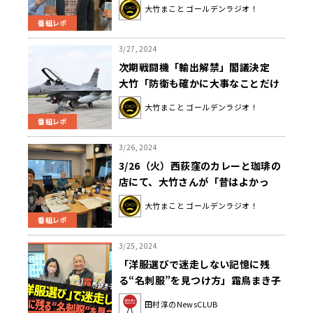
（苦笑）』壇蜜＆いとうあさこが暴
大竹まこと ゴールデンラジオ！
走気味だった先週の生放送を報告！
番組レポ
3/27, 2024
次期戦闘機「輸出解禁」閣議決定
大竹「防衛も確かに大事なことだけ
ど、ちゃんと国会で議論して」
大竹まこと ゴールデンラジオ！
番組レポ
3/26, 2024
3/26（火）西荻窪のカレーと珈琲の
店にて、大竹さんが「昔はよかっ
た」について店主と討論！？
大竹まこと ゴールデンラジオ！
番組レポ
3/25, 2024
「洋服選びで迷走しない記憶に残
る“名刺服”を見つけ方」霜鳥まき子
（田村淳のNewsCLUB 2024年3月
田村淳のNewsCLUB
23日前半）