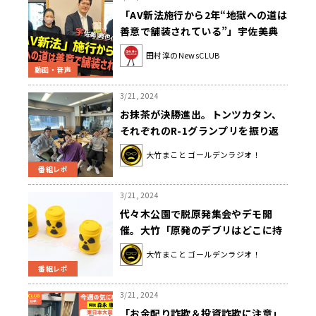
「AV新法施行から2年“地獄への道は
善意で舗装されている”」宇佐美典
也（田村淳のNewsCLUB 2024年3
田村淳のNewsCLUB
月16日後半）
動画・音声
3/21, 2024
お抹茶が決勝進出。トンツカタン、
それぞれのR-1グランプリを振り返
る
大竹まこと ゴールデンラジオ！
番組レポ
3/21, 2024
代々木公園で脱原発集会やデモ開
催。大竹「原発のデブリはどこに持
っていくの？」
大竹まこと ゴールデンラジオ！
番組レポ
3/21, 2024
「お金配り詐欺＆投資詐欺に注意」