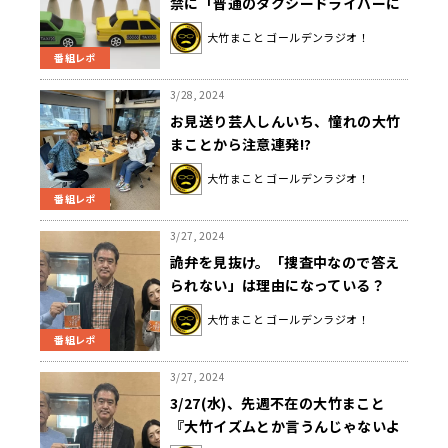
禁に「普通のタクシードライバーに
は色々な条件があるのに……」
大竹まこと ゴールデンラジオ！
番組レポ
3/28, 2024
お見送り芸人しんいち、憧れの大竹
まことから注意連発!?
大竹まこと ゴールデンラジオ！
番組レポ
3/27, 2024
詭弁を見抜け。「捜査中なので答え
られない」は理由になっている？
大竹まこと ゴールデンラジオ！
番組レポ
3/27, 2024
3/27(水)、先週不在の大竹まこと
『大竹イズムとか言うんじゃないよ