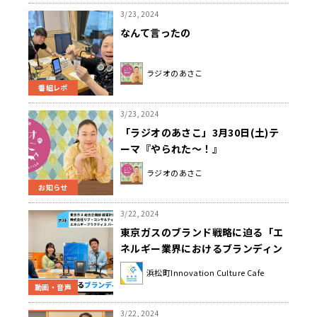
3/23, 2024
なんて言ったの⁇
ラジオのあさこ
番組レポ
3/23, 2024
「ラジオのあさこ」3月30日(土)テ
ーマ『やられた〜！』
ラジオのあさこ
お知らせ
3/22, 2024
東京ガスのブランド戦略に迫る「エ
ネルギー業界におけるブランディン
グ」（3月11日「浜カフェ」）森井
浜松町Innovation Culture Cafe
祐希 西口恒一郎
動画・音声
3/22, 2024