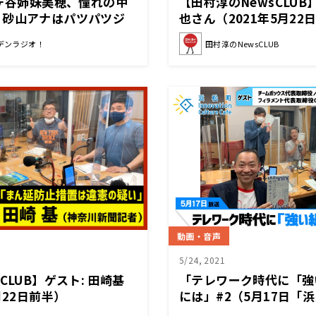
佐ヶ谷姉妹美穂、憧れの中
【田村淳のNewsCLUB
！砂山アナはパツパツジ
也さん（2021年5月22
デンラジオ！
田村淳のNewsCLUB
動画・音声
5/24, 2021
CLUB】ゲスト: 田崎基
「テレワーク時代に「強
月22日前半）
には」#2（5月17日「
竜二（チームボックス代