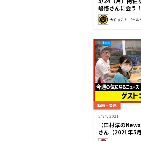
5/24（月）阿
嶋悟さんに会う
ーンズ！
大竹まこと ゴール
動画・音声
5/24, 2021
【田村淳のNews
さん（2021年5