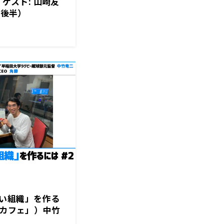
】ゲスト: 山崎友
日後半）
い組織」を作る
浜カフェ」）中竹
表取締役／早稲田