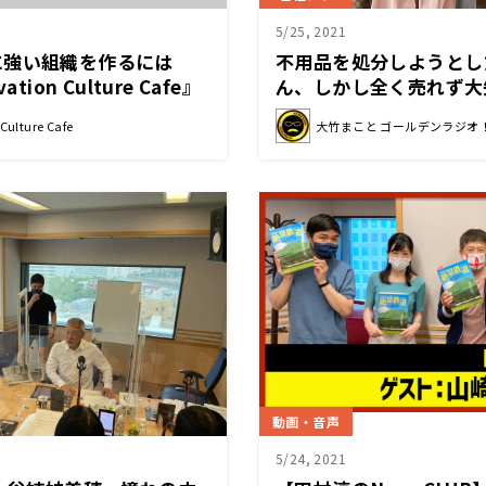
5/25, 2021
に強い組織を作るには
不用品を処分しようとし
tion Culture Cafe』
ん、しかし全く売れず大
放題では涙ぐむシーンも
ulture Cafe
大竹まこと ゴールデンラジオ
動画・音声
5/24, 2021