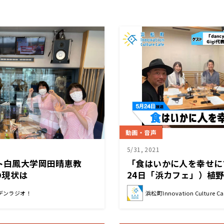
動画・音声
5/31, 2021
スト白鳳大学岡田晴恵教
「食はいかに人を幸せに
の現状は
24日「浜カフェ」）植
（「dancyu」編集長）
デンラジオ！
浜松町Innovation Culture Ca
表／作曲家・音楽プロデ