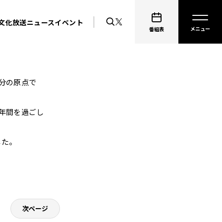
文化放送ニュース
イベント
番組表
分の原点で
年間を過ごし
した。
。
次ページ