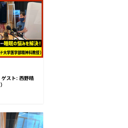
】ゲスト: 西野精
日）