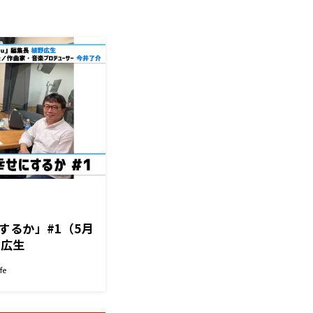
するか」#1（5月
野広生
今井了介（Gigi代
fe
ューサー）