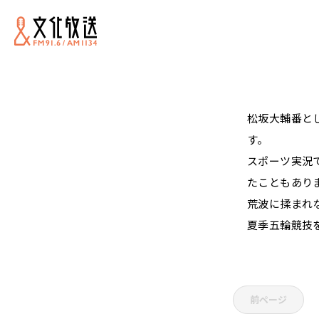
松坂大輔番と
す。
スポーツ実況
たこともあり
荒波に揉まれ
夏季五輪競技
前ページ