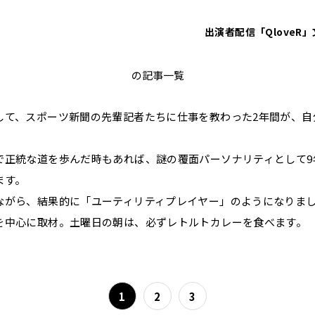
出演者
配信「QloveR」
砂山圭大郎
の記事一覧
して、スポーツ新聞の先輩記者たちに仕事を教わった2年間が、自
で正統な道を歩んだ時もあれば、謎の覆面パーソナリティとして9
ます。
ながら、結果的に「ユーティリティプレイヤー」のようになりま
を中心に取材。土曜日の朝は、必ずレトルトカレーを食べます
1
2
3