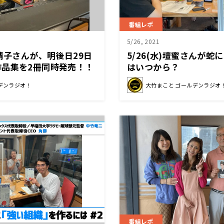
番組レポ
5/26, 2021
浦靖子さんが、明後日29日
5/26(水)壇蜜さんが
作品集を2冊同時発売！！
はいつから？
デンラジオ！
大竹まこと ゴールデンラジオ
番組レポ