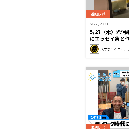
番組レポ
5/27, 2021
5/27（木）光
にエッセイ集と
大竹まこと ゴール
番組レポ