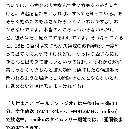
ついては、小物会の大物なんて言い方もあるみたいだ
けど。政治記者たちによれば、すべてを知っている。お
そらく始めたのも森さんだろうというわけですよ。わ
からないですよ。本当のところはわからないんだけ
ど、彼らはそう見立ててるわけですよ。そうなってくる
と、18日に塩村博文さんが衆議院の政倫審もう一度や
って出てくるようですけれども、やっぱり森さんにも
きちんと出てきてほしいというのは1つ。それから政倫
審じゃなくてきちんと証人喚問で偽証したら偽証罪で
問われるような場所でこの問題きちんとやらないと前
に進めないと僕は思いますけれども」
「大竹まこと ゴールデンラジオ」は午後1時～3時30
分、文化放送（AM1134kHz、FM91.6MHz、radiko）
で放送中。 radikoのタイムフリー機能では、1週間後ま
で聴取できます。