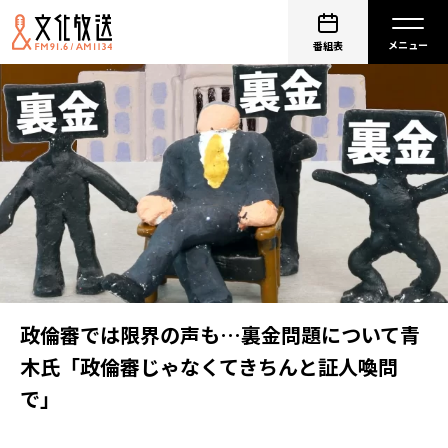
番組表
政倫審では限界の声も…裏金問題について青
木氏「政倫審じゃなくてきちんと証人喚問
で」