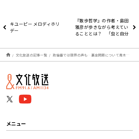
『散歩哲学』の作者・島田
キユーピー メロディホリ
雅彦が歩きながら考えてい
デー
ることとは？ 「虫と自分
は同じことをしている」
文化放送の記事一覧
政倫審では限界の声も…裏金問題について青木氏「政倫審じゃなくてきちんと証人喚問で」
メニュー