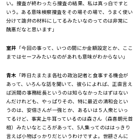
い。捜査が終わったら捜査の結果、私は真っ白ですと
いう。ある意味検察捜査をその場その場で、うまく使い
分けて詭弁の材料にしてるみたいなのってのは非常に
醜悪だなと思います」
室井
「今回の事って、いつの間にか金額設定とか、ここ
まではセーフみたいなのがあれも意味がわからない」
青木
「昨日たまたま各社の政治記者と食事する機会が
あって、いろんな話を聞いて、彼らによれば、正直言え
ば派閥の事務総長というのは知らなかったはずはない
んだけれども、やっぱりその、特に最近の清和会とい
うのは、安倍さんが一強とか、あるいは５人衆といっ
てるけど、事実上牛耳っているのは森さん（森喜朗元首
相）みたいなところがあって、5人集ってのははっきり
言えば小物ばっかりだというわけですよ。世耕さんに