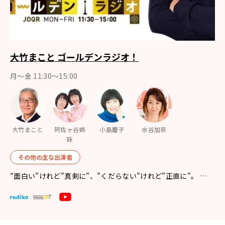
大竹まこと ゴールデンラジオ！
月〜金 11:30～15:00
大竹まこと
阿佐ヶ谷姉
小島慶子
水谷加奈
妹
その他の主な出演者
“面白い”けれど”真剣に”、”くだらない”けれど”正直に”。 …