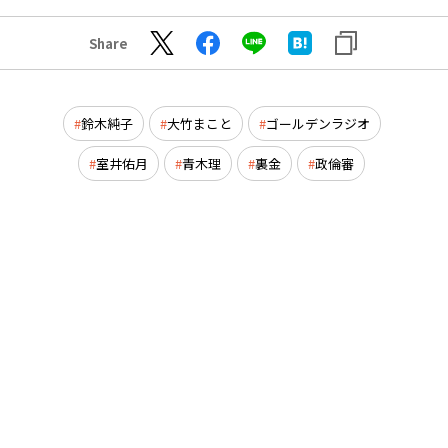
Share
鈴木純子
大竹まこと
ゴールデンラジオ
室井佑月
青木理
裏金
政倫審